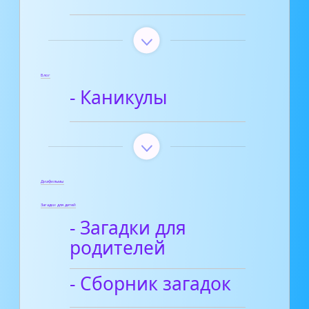
Блог
- Каникулы
Диафильмы
Загадки для детей
- Загадки для
родителей
- Сборник загадок