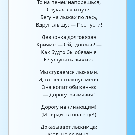
То на пенек напорешься,
Случается в пути.
Бегу на лыжах по лесу,
Вдруг слышу: — Пропусти!
Девчонка долговязая
Кричит: — Ой, догоню! —
Как будто бы обязан я
Ей уступать лыжню.
Мы стукаемся лыжами,
И, в снег столкнув меня,
Она вопит обиженно:
— Дорогу, размазня!
Дорогу начинающим!
(И сердится она еще!)
Доказывает лыжница:
Мол, не ее вина,