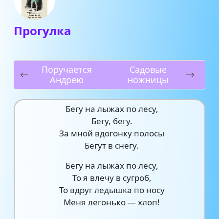
Прогулка
Поручается
Садовые
Андрею
ножницы
Бегу на лыжах по лесу,
Бегу, бегу.
За мной вдогонку полосы
Бегут в снегу.
Бегу на лыжах по лесу,
То я влечу в сугроб,
То вдруг ледышка по носу
Меня легонько — хлоп!