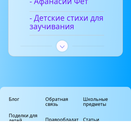
- Афанасий Фет
- Детские стихи для
заучивания
Блог
Обратная
Школьные
связь
предметы
Поделки для
Правообладат
Статьи
детей
елям