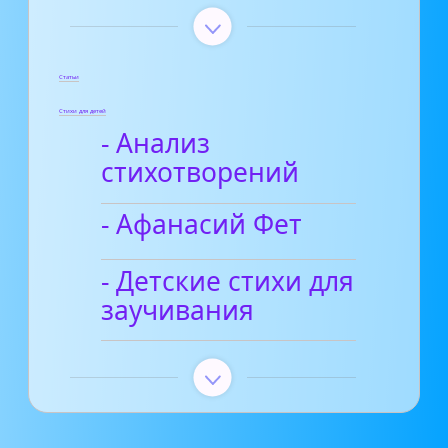
Статьи
Стихи для детей
- Анализ
стихотворений
- Афанасий Фет
- Детские стихи для
заучивания