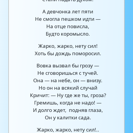
А девчонка лет пяти
Не смогла пешком идти —
На отце повисла,
Будто коромысло.
Жарко, жарко, нету сил!
Хоть бы дождь поморосил.
Вовка вызвал бы грозу —
Не сговоришься с тучей.
Она — на небе, он — внизу.
Но он на всякий случай
Кричит: — Ну где же ты, гроза?
Гремишь, когда не надо! —
И долго ждет, подняв глаза,
Он у калитки сада.
Жарко, жарко, нету сил!..