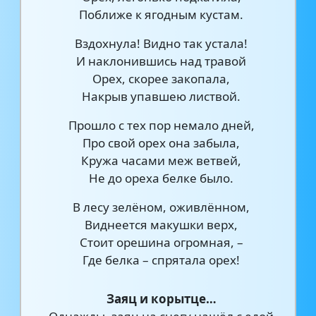
Поближе к ягодным кустам.
Вздохнула! Видно так устала!
И наклонившись над травой
Орех, скорее закопала,
Накрыв упавшею листвой.
Прошло с тех пор немало дней,
Про свой орех она забыла,
Кружа часами меж ветвей,
Не до ореха белке было.
В лесу зелёном, оживлённом,
Виднеется макушки верх,
Стоит орешина огромная, –
Где белка – спрятала орех!
Заяц и корытце…