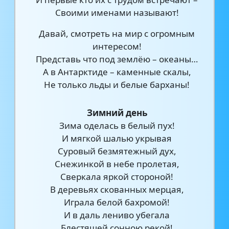
Своими именами называют!
Давай, смотреть на мир с огромным
интересом!
Представь что под землёю – океаны…
А в Антарктиде – каменные скалы,
Не только льды и белые барханы!
Зимний день
Зима оделась в белый пух!
И мягкой шалью укрывая
Суровый безмятежный дух,
Снежинкой в небе пролетая,
Сверкала яркой стороной!
В деревьях скованных мерцая,
Играла белой бахромой!
И в даль лениво убегала
Блестящей сонною рекой!