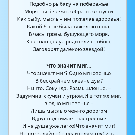
Подобно рыбаку на побережье
Моря. Ты бережно обратно отпусти
Как рыбу, мысль – им пожелав здоровья!
Какой бы не была тяжелою пора,
В часы грозы, бушующего моря.
Как солнца луч родители с тобою,
Заговорят далёкою звездой!
Что значит миг…
Что значит миг? Одно мгновенье
В бескрайнем океане дум?
Ничто. Секунда. Размышленье. –
Задумчив, скучен и угрюм.И в тот же миг,
в одно мгновенье –
Лишь мысль о чём-то дорогом
Вдруг поднимает настроение
И на душе уже легко!Что значит миг!
Не позволяй себе родителям грубить…