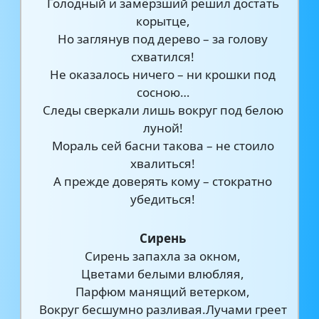
Голодный и замёрзший решил достать
корытце,
Но заглянув под дерево – за голову
схватился!
Не оказалось ничего – ни крошки под
сосною…
Следы сверкали лишь вокруг под белою
луной!
Мораль сей басни такова – не стоило
хвалиться!
А прежде доверять кому – стократно
убедиться!
Сирень
Сирень запахла за окном,
Цветами белыми влюбляя,
Парфюм манящий ветерком,
Вокруг бесшумно разливая.Лучами греет