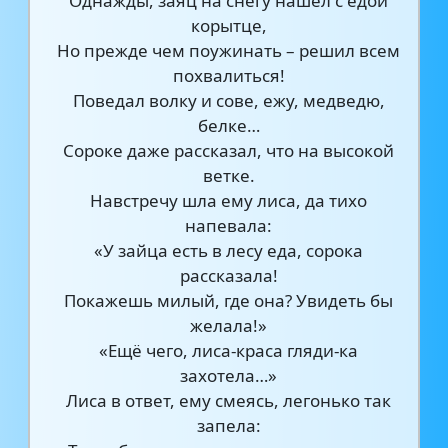
Однажды, заяц на снегу нашёл с едой
корытце,
Но прежде чем поужинать – решил всем
похвалиться!
Поведал волку и сове, ежу, медведю,
белке…
Сороке даже рассказал, что на высокой
ветке.
Навстречу шла ему лиса, да тихо
напевала:
«У зайца есть в лесу еда, сорока
рассказала!
Покажешь милый, где она? Увидеть бы
желала!»
«Ещё чего, лиса-краса гляди-ка
захотела…»
Лиса в ответ, ему смеясь, легонько так
запела: