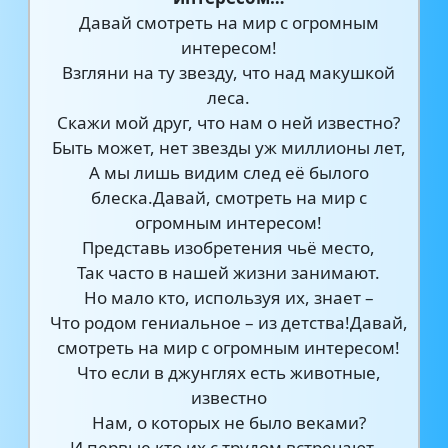
Давай смотреть на мир с огромным
интересом!
Взгляни на ту звезду, что над макушкой
леса.
Скажи мой друг, что нам о ней известно?
Быть может, нет звезды уж миллионы лет,
А мы лишь видим след её былого
блеска.Давай, смотреть на мир с
огромным интересом!
Представь изобретения чьё место,
Так часто в нашей жизни занимают.
Но мало кто, используя их, знает –
Что родом гениальное – из детства!Давай,
смотреть на мир с огромным интересом!
Что если в джунглях есть животные,
известно
Нам, о которых не было веками?
И первые кто их с трудом встречают –