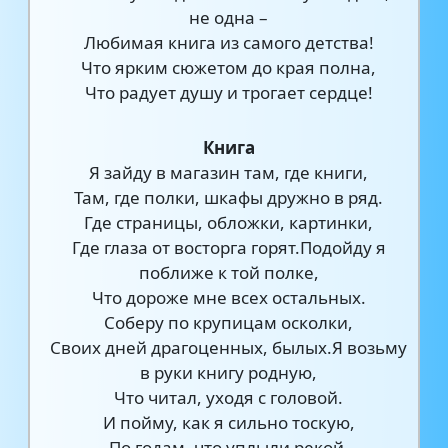
не одна –
Любимая книга из самого детства!
Что ярким сюжетом до края полна,
Что радует душу и трогает сердце!
Книга
Я зайду в магазин там, где книги,
Там, где полки, шкафы дружно в ряд.
Где страницы, обложки, картинки,
Где глаза от восторга горят.Подойду я
поближе к той полке,
Что дороже мне всех остальных.
Соберу по крупицам осколки,
Своих дней драгоценных, былых.Я возьму
в руки книгу родную,
Что читал, уходя с головой.
И пойму, как я сильно тоскую,
По годам, что уплыли рекой.