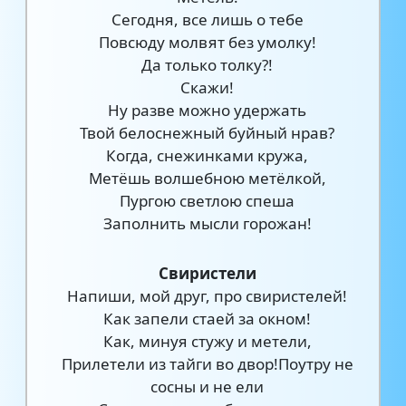
Сегодня, все лишь о тебе
Повсюду молвят без умолку!
Да только толку?!
Скажи!
Ну разве можно удержать
Твой белоснежный буйный нрав?
Когда, снежинками кружа,
Метёшь волшебною метёлкой,
Пургою светлою спеша
Заполнить мысли горожан!
Свиристели
Напиши, мой друг, про свиристелей!
Как запели стаей за окном!
Как, минуя стужу и метели,
Прилетели из тайги во двор!Поутру не
сосны и не ели