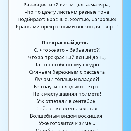
Разноцветной кисти цвета-маляра,
Что по цвету листьям разные тона
Подбирает: красные, жёлтые, багровые!
Красками прекрасными восхищая взоры!
Прекрасный день…
О, что же это – бабье лето?!
Что за прекрасный ясный день,
Так по-особенному щедро
Сияньем бережным с рассвета
Лучами тёплыми владел?!
Без паутин владыки-ветра.
Не к месту давняя примета!
Уж отлетали в сентябре!
Сейчас же осень золотая
Волшебным видом восхищая,
Уже готовится к зиме…
Октябрь нынче на дворе!