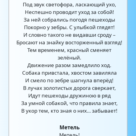
Под звук светофора, ласкающий ухо,
Неспешно проводит уход за собой!
За ней собрались погодя пешеходы
Покорно у зебры. С улыбкой глядят!
И словно такого не видавши сроду –
Бросают на знайку восторженный взгляд!
Тем временем, красный сменяет
зелёный.
Движение разом замедлило ход.
Собака привстала, хвостом завиляла
И смело по зебре шагнула вперёд!
В лучах золотистых дорога сверкает,
Идут пешеходы дружиною в ряд
За умной собакой, что правила знает,
В укор тем, кто зная о них… забывает!
Метель
Метель!