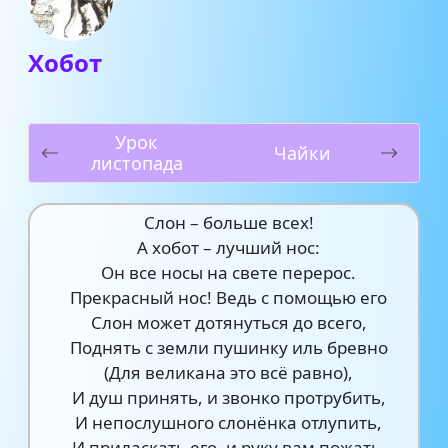
Хобот
Урок
Чайки
листопада
Слон – больше всех!
А хобот – лучший нос:
Он все носы на свете перерос.
Прекрасный нос! Ведь с помощью его
Слон может дотянуться до всего,
Поднять с земли пушинку иль бревно
(Для великана это всё равно),
И душ принять, и звонко протрубить,
И непослушного слонёнка отлупить,
И приласкать его, и руку вам пожать,