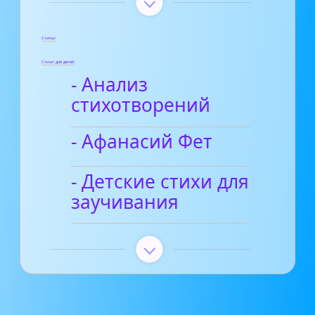
Статьи
Стихи для детей
- Анализ
стихотворений
- Афанасий Фет
- Детские стихи для
заучивания