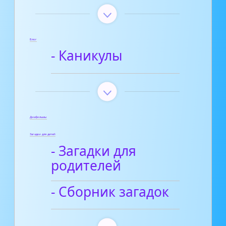
Блог
- Каникулы
Диафильмы
Загадки для детей
- Загадки для
родителей
- Сборник загадок