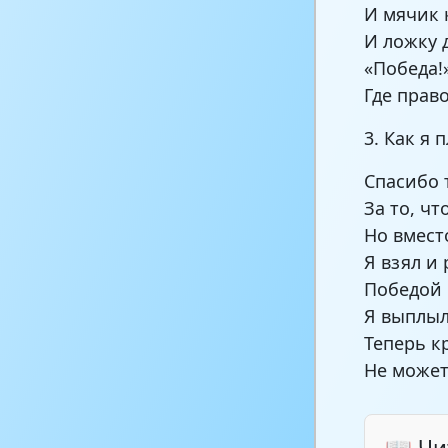
И мячик 
И ложку 
«Победа!
Где право
3. Как я 
Спасибо 
За то, чт
Но вместо
Я взял и
Победой 
Я выплыл
Теперь к
Не может
📖 Чи