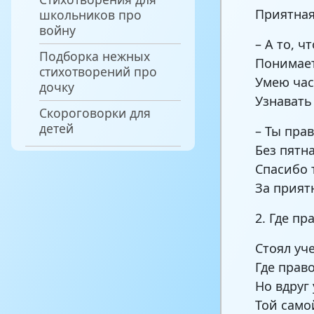
Приятная
школьников про
войну
– А то, чт
Подборка нежных
Понимает
стихотворений про
Умею ча
дочку
Узнавать
Скороговорки для
детей
– Ты прав
Без пятн
Спасибо 
За прият
2. Где пр
Стоял уч
Где право
Но вдруг
Той само