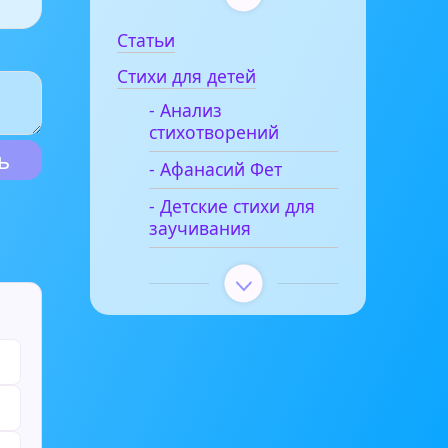
Статьи
Стихи для детей
- Анализ
стихотворений
- Афанасий Фет
- Детские стихи для
заучивания