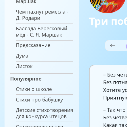
Маршак
Чем пахнут ремесла -
Три по
Д. Родари
Баллада Вересковый
мёд - С. Я. Маршак
Предсказание
Т
Дума
Листок
– Без че
Популярное
Без пятн
Стихи о школе
Хотите у
Приятную
Стихи про бабушку
– Так чт
Детские стихотворения
для конкурса чтецов
Без четв
Какая та
Стихотворения для