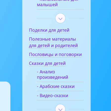
малышей
Поделки для детей
Полезные материалы
для детей и родителей
Пословицы и поговорки
Сказки для детей
- Анализ
произведений
- Арабские сказки
- Видео-сказки