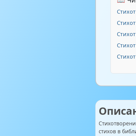
Стихо
Стихот
Стихо
Стихот
Стихот
Описа
Стихотворени
стихов в библ