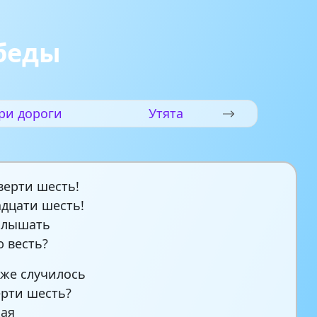
беды
ри дороги
Утята
тверти шесть!
адцати шесть!
слышать
 весть?
о же случилось
ерти шесть?
кая