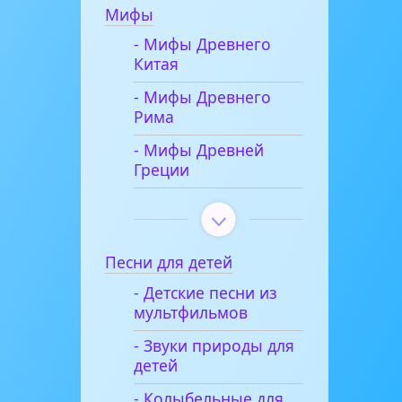
Мифы
- Мифы Древнего
Китая
- Мифы Древнего
Рима
- Мифы Древней
Греции
Песни для детей
- Детские песни из
мультфильмов
- Звуки природы для
детей
- Колыбельные для