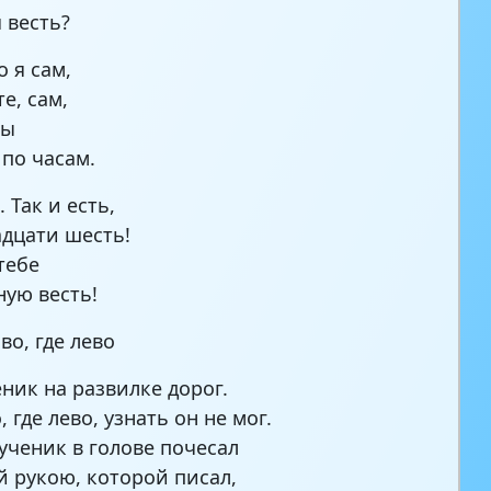
 весть?
о я сам,
е, сам,
сы
 по часам.
. Так и есть,
адцати шесть!
тебе
ную весть!
аво, где лево
еник на развилке дорог.
, где лево, узнать он не мог.
 ученик в голове почесал
й рукою, которой писал,