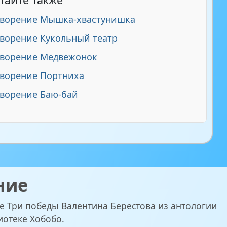
творение Мышка-хвастунишка
ворение Кукольный театр
творение Медвежонок
ворение Портниха
ворение Баю-бай
ние
е Три победы Валентина Берестова из антологии
иотеке Хобобо.