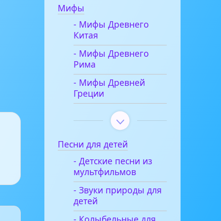
Мифы
- Мифы Древнего
Китая
- Мифы Древнего
Рима
- Мифы Древней
Греции
Песни для детей
- Детские песни из
мультфильмов
- Звуки природы для
детей
- Колыбельные для