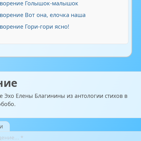
творение Голышок-малышок
ворение Вот она, елочка наша
ворение Гори-гори ясно!
ние
е Эхо Елены Благинины из антологии стихов в
обобо.
и