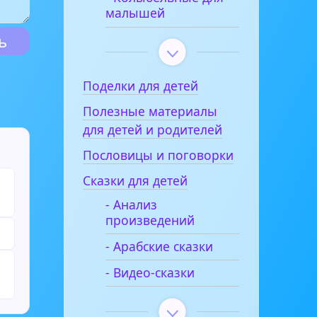
малышей
Поделки для детей
Полезные материалы
для детей и родителей
Пословицы и поговорки
Сказки для детей
- Анализ
произведений
- Арабские сказки
- Видео-сказки