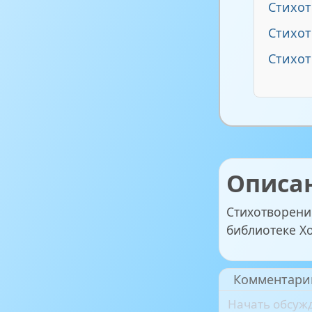
Стихо
Стихот
Стихот
Описа
Стихотворени
библиотеке Х
Комментари