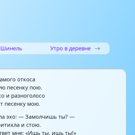
Шинель
Утро в деревне
самого откоса
ю песенку пою.
ко и разноголосо
т песенку мою.
ла эхо: — Замолчишь ты? —
ритихла и стою.
ответ мне: «Ишь ты, ишь ты!»