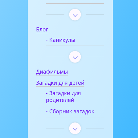
Блог
- Каникулы
Диафильмы
Загадки для детей
- Загадки для
родителей
- Сборник загадок