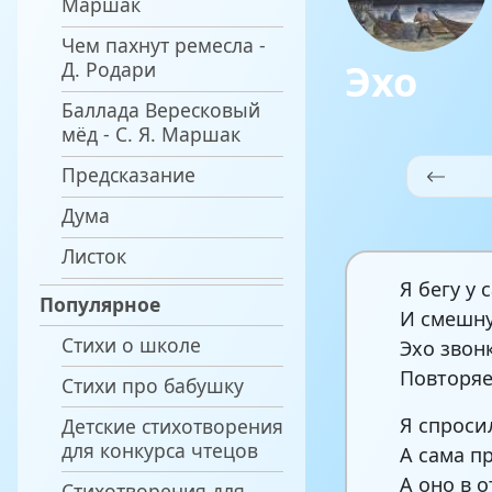
Маршак
Чем пахнут ремесла -
Эхо
Д. Родари
Баллада Вересковый
мёд - С. Я. Маршак
Предсказание
Дума
Листок
Я бегу у 
Популярное
И смешну
Стихи о школе
Эхо звон
Повторяе
Стихи про бабушку
Я спроси
Детские стихотворения
для конкурса чтецов
А сама п
А оно в 
Стихотворения для