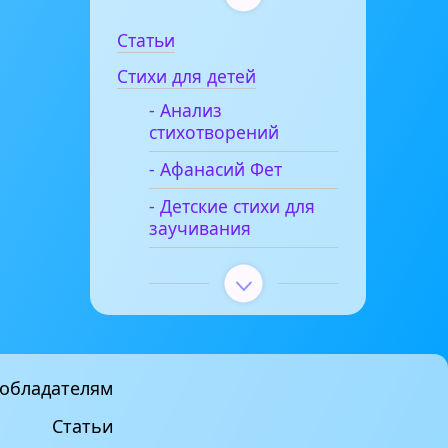
Статьи
Стихи для детей
- Анализ
стихотворений
- Афанасий Фет
- Детские стихи для
заучивания
обладателям
Статьи