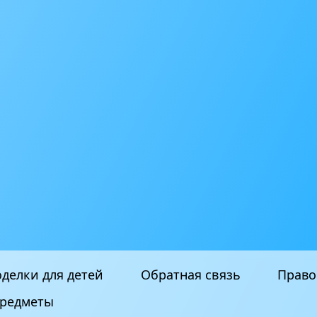
делки для детей
Обратная связь
Право
редметы