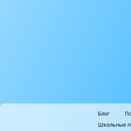
Блог
По
Школьные п