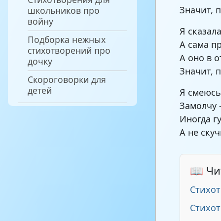
Значит, 
школьников про
войну
Я сказал
Подборка нежных
А сама п
стихотворений про
А оно в о
дочку
Значит, 
Скороговорки для
детей
Я смеюсь
Замолчу
Иногда г
А не ску
📖 Чи
Стихот
Стихот