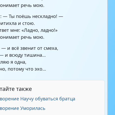
понимает речь мою.
а: — Ты поёшь нескладно! —
ритихла и стою.
твет мне: «Ладно, ладно!»
понимает речь мою.
 — и всё звенит от смеха,
 — и всюду тишина…
уляю я одна,
чно, потому что эхо…
тайте также
ворение Научу обуваться братца
ворение Уморилась