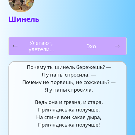
Шинель
Улетают,
Эхо
улетели…
Почему ты шинель бережешь? —
Я у папы спросила. —
Почему не порвешь, не сожжешь? —
Я у папы спросила.
Ведь она и грязна, и стара,
Приглядись-ка получше,
На спине вон какая дыра,
Приглядись-ка получше!