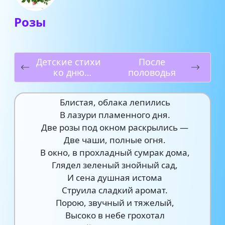
Розы
Детские стихи
После
ко дню
половодья
Святого
Валентина
Блистая, облака лепились
В лазури пламенного дня.
Две розы под окном раскрылись —
Две чаши, полные огня.
В окно, в прохладный сумрак дома,
Глядел зеленый знойный сад,
И сена душная истома
Струила сладкий аромат.
Порою, звучный и тяжелый,
Высоко в небе грохотал