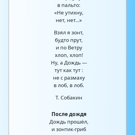
в пальто:
«Не утихну,
нет, нет…»
Взял я зонт,
будто прут,
и по Ветру
хлоп, хлоп!
Ну, а Дождь —
тут как тут :
не с размаху
в лоб, в лоб.
Т. Собакин
После дождя
Дождь прошёл,
и зонтик-гриб