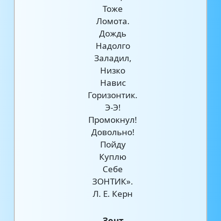
Тоже
Ломота.
Дождь
Надолго
Заладил,
Низко
Навис
Горизонтик.
Э-Э!
Промокнул!
Довольно!
Пойду
Куплю
Себе
ЗОНТИК».
Л. Е. Керн
Зонт