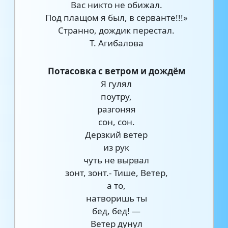
Вас никто не обижал.
Под плащом я был, в серванте!!!»
Странно, дождик перестал.
Т. Агибалова
Потасовка с ветром и дождём
Я гулял
поутру,
разгоняя
сон, сон.
Дерзкий ветер
из рук
чуть не вырвал
зонт, зонт.- Тише, Ветер,
а то,
натворишь ты
бед, бед! —
Ветер дунул