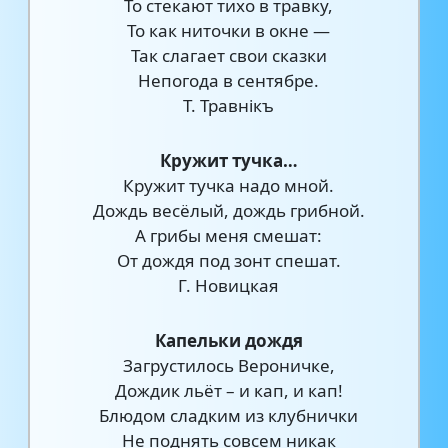
То стекают тихо в травку,
То как ниточки в окне —
Так слагает свои сказки
Непогода в сентябре.
Т. Травнiкъ
Кружит тучка…
Кружит тучка надо мной.
Дождь весёлый, дождь грибной.
А грибы меня смешат:
От дождя под зонт спешат.
Г. Новицкая
Капельки дождя
Загрустилось Вероничке,
Дождик льёт – и кап, и кап!
Блюдом сладким из клубнички
Не поднять совсем никак