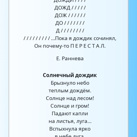
ДОЖД / / / / /
ДОЖ / / / / / /
ДО / / / / / / /
Д / / / / / / / /
/ / / / / / / / / …Пока я дождик сочинял,
Он почему-то П Е Р Е С Т А Л.
Е. Раннева
Солнечный дождик
Брызнуло небо
теплым дождём.
Солнце над лесом!
Солнце и гром!
Падают капли
на листья, луга…
Вспыхнула ярко
в небе дуга,