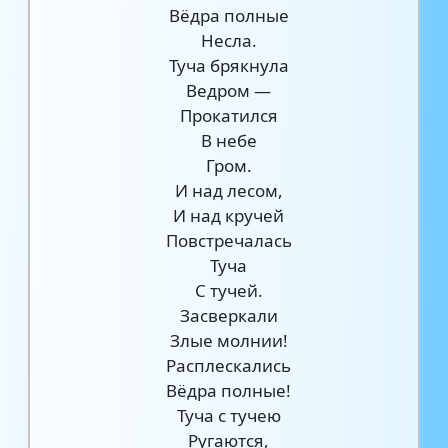
Вёдра полные
Несла.
Туча брякнула
Ведром —
Прокатился
В небе
Гром.
И над лесом,
И над кручей
Повстречалась
Туча
С тучей.
Засверкали
Злые молнии!
Расплескались
Вёдра полные!
Туча с тучею
Ругаются,