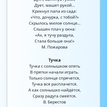
Дует, машет рукой…
Крикнул папа из сада:
«Что, дочурка, с тобой?»
Скрылось милое солнце…
Слышен плач у окна:
«Ах, я тучу раздула,
Стала больше она!»
М. Пожарова
Тучка
Тучка с солнышком опять
В прятки начали играть.
Только солнце спрячется,
Тучка вся расплачется.
А как солнышко найдётся,
Сразу радуга смеётся.
В. Берестов