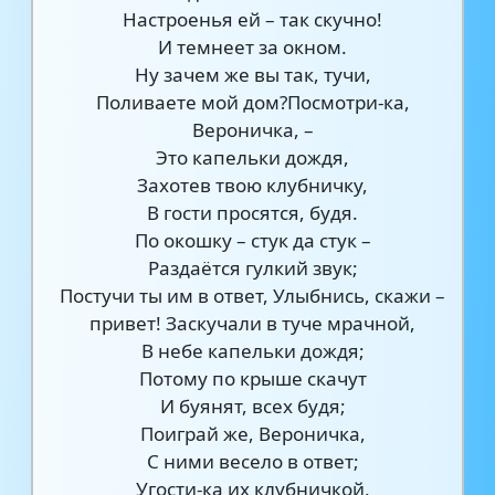
Настроенья ей – так скучно!
И темнеет за окном.
Ну зачем же вы так, тучи,
Поливаете мой дом?Посмотри-ка,
Вероничка, –
Это капельки дождя,
Захотев твою клубничку,
В гости просятся, будя.
По окошку – стук да стук –
Раздаётся гулкий звук;
Постучи ты им в ответ, Улыбнись, скажи –
привет! Заскучали в туче мрачной,
В небе капельки дождя;
Потому по крыше скачут
И буянят, всех будя;
Поиграй же, Вероничка,
С ними весело в ответ;
Угости-ка их клубничкой,