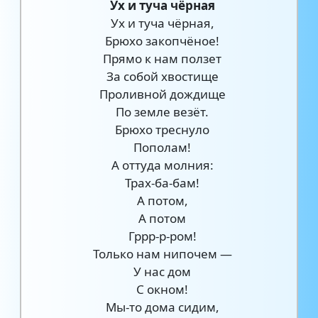
Ух и туча чёрная
Ух и туча чёрная,
Брюхо закопчёное!
Прямо к нам ползет
За собой хвостище
Проливной дождище
По земле везёт.
Брюхо треснуло
Пополам!
А оттуда молния:
Трах-ба-бам!
А потом,
А потом
Гррр-р-ром!
Только нам нипочем —
У нас дом
С окном!
Мы-то дома сидим,