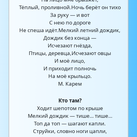
Тёплый, проливной.Ночь берёт он тихо
За руку — и вот
С нею по дороге
Не спеша идёт.Мелкий летний дождик,
Дождик без конца —
Исчезают гнёзда,
Птицы, деревца,Исчезают овцы
И моё лицо,
И приходит полночь
На моё крыльцо.
М. Карем
Кто там?
Ходит шепотом по крыше
Мелкий дождик — тише… тише…
Топ да топ — шагают капли.
Струйки, словно ноги цапли,