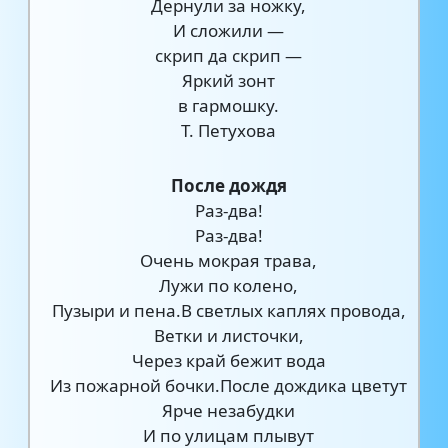
Дернули за ножку,
И сложили —
скрип да скрип —
Яркий зонт
в гармошку.
Т. Петухова
После дождя
Раз-два!
Раз-два!
Очень мокрая трава,
Лужи по колено,
Пузыри и пена.В светлых каплях провода,
Ветки и листочки,
Через край бежит вода
Из пожарной бочки.После дождика цветут
Ярче незабудки
И по улицам плывут