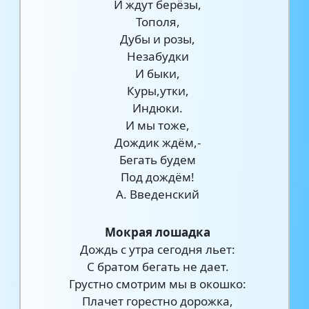
И ждут берёзы,
Тополя,
Дубы и розы,
Незабудки
И быки,
Куры,утки,
Индюки.
И мы тоже,
Дождик ждём,-
Бегать будем
Под дождём!
А. Введенский
Мокрая лошадка
Дождь с утра сегодня льет:
С братом бегать не дает.
Грустно смотрим мы в окошко:
Плачет горестно дорожка,