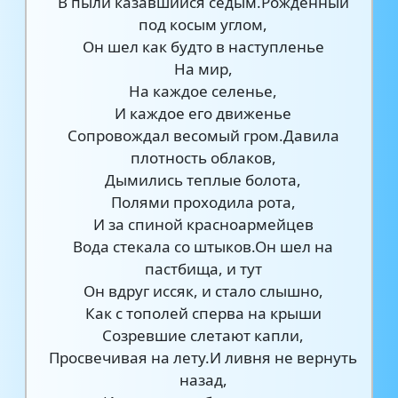
В пыли казавшийся седым.Рожденный
под косым углом,
Он шел как будто в наступленье
На мир,
На каждое селенье,
И каждое его движенье
Сопровождал весомый гром.Давила
плотность облаков,
Дымились теплые болота,
Полями проходила рота,
И за спиной красноармейцев
Вода стекала со штыков.Он шел на
пастбища, и тут
Он вдруг иссяк, и стало слышно,
Как с тополей сперва на крыши
Созревшие слетают капли,
Просвечивая на лету.И ливня не вернуть
назад,