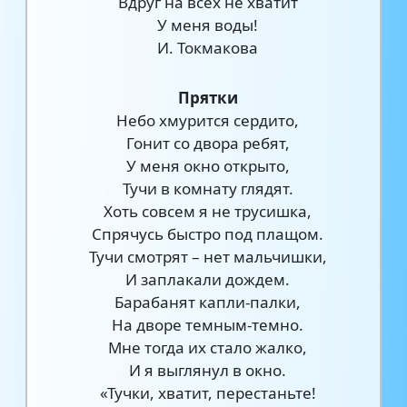
Вдруг на всех не хватит
У меня воды!
И. Токмакова
Прятки
Небо хмурится сердито,
Гонит со двора ребят,
У меня окно открыто,
Тучи в комнату глядят.
Хоть совсем я не трусишка,
Спрячусь быстро под плащом.
Тучи смотрят – нет мальчишки,
И заплакали дождем.
Барабанят капли-палки,
На дворе темным-темно.
Мне тогда их стало жалко,
И я выглянул в окно.
«Тучки, хватит, перестаньте!