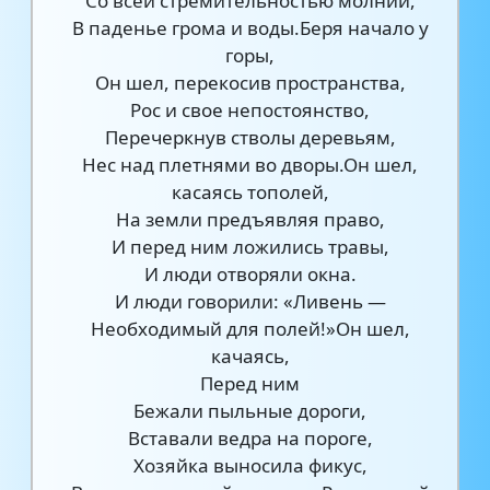
Со всей стремительностью молний,
В паденье грома и воды.Беря начало у
горы,
Он шел, перекосив пространства,
Рос и свое непостоянство,
Перечеркнув стволы деревьям,
Нес над плетнями во дворы.Он шел,
касаясь тополей,
На земли предъявляя право,
И перед ним ложились травы,
И люди отворяли окна.
И люди говорили: «Ливень —
Необходимый для полей!»Он шел,
качаясь,
Перед ним
Бежали пыльные дороги,
Вставали ведра на пороге,
Хозяйка выносила фикус,