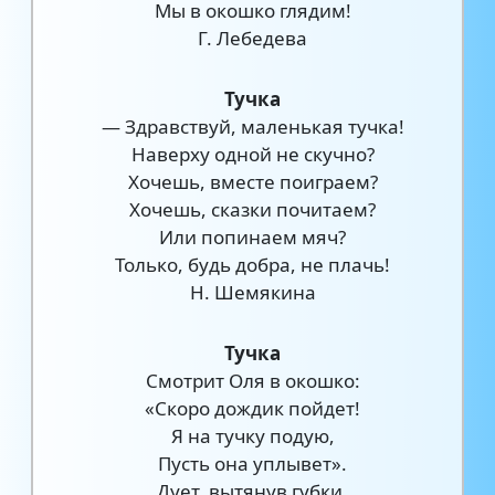
Мы в окошко глядим!
Г. Лебедева
Тучка
— Здравствуй, маленькая тучка!
Наверху одной не скучно?
Хочешь, вместе поиграем?
Хочешь, сказки почитаем?
Или попинаем мяч?
Только, будь добра, не плачь!
Н. Шемякина
Тучка
Смотрит Оля в окошко:
«Скоро дождик пойдет!
Я на тучку подую,
Пусть она уплывет».
Дует, вытянув губки,