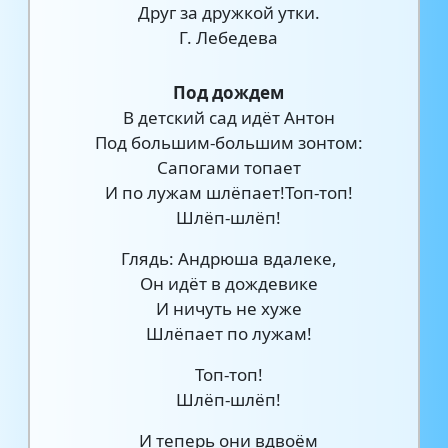
Друг за дружкой утки.
Г. Лебедева
Под дождем
В детский сад идёт Антон
Под большим-большим зонтом:
Сапогами топает
И по лужам шлёпает!Топ-топ!
Шлёп-шлёп!
Глядь: Андрюша вдалеке,
Он идёт в дождевике
И ничуть не хуже
Шлёпает по лужам!
Топ-топ!
Шлёп-шлёп!
И теперь они вдвоём