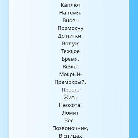
Каплют
На темя:
Вновь
Промокну
До нитки.
Вот уж
Тяжкое
Бремя.
Вечно
Мокрый-
Премокрый,
Просто
Жить
Неохота!
Ломит
Весь
Позвоночник,
В спицах