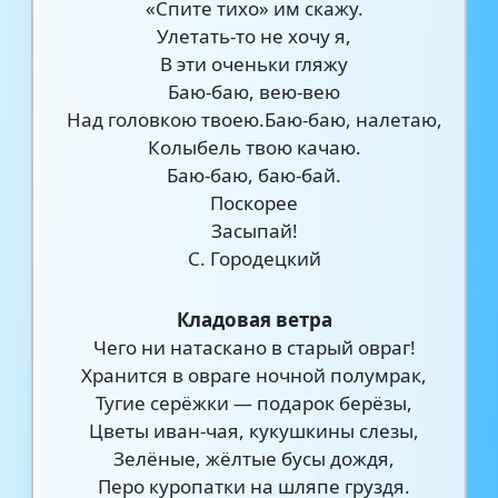
«Спите тихо» им скажу.
Улетать-то не хочу я,
В эти оченьки гляжу
Баю-баю, вею-вею
Над головкою твоею.Баю-баю, налетаю,
Колыбель твою качаю.
Баю-баю, баю-бай.
Поскорее
Засыпай!
С. Городецкий
Кладовая ветра
Чего ни натаскано в старый овраг!
Хранится в овраге ночной полумрак,
Тугие серёжки — подарок берёзы,
Цветы иван-чая, кукушкины слезы,
Зелёные, жёлтые бусы дождя,
Перо куропатки на шляпе груздя.