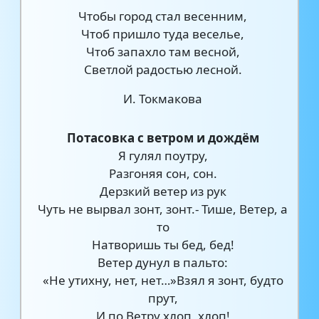
Чтобы город стал весенним,
Чтоб пришло туда веселье,
Чтоб запахло там весной,
Светлой радостью лесной.
И. Токмакова
Потасовка с ветром и дождём
Я гулял поутру,
Разгоняя сон, сон.
Дерзкий ветер из рук
Чуть не вырвал зонт, зонт.- Тише, Ветер, а
то
Натворишь ты бед, бед!
Ветер дунул в пальто:
«Не утихну, нет, нет…»Взял я зонт, будто
прут,
И по Ветру хлоп, хлоп!