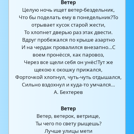
Ветер
Целую ночь ищет ветер-бездельник,
Что бы поделать ему в понедельник?То
отрывает кусок старой жести,
То хлопнет дверью раз этак двести.
Вдруг пробежался по крыше азартно
И на чердак провалился внезапно…С
воем пронёсся, как паровоз,
Через все щели себя он унёс!Тут же
щекою к окошку прижался,
Форточкой хлопнул, чуть-чуть отдышался,
Сильно вздохнул и куда-то умчался…
А. Бехтерев
Ветер
Ветер, ветерок, ветрище,
Ты чего по свету рыщешь?
Лучше улицы мети