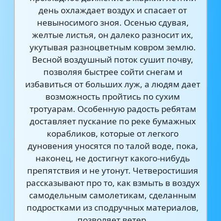
день охлаждает воздух и спасает от
невыносимого зноя. Осенью сдувая,
желтые листья, он далеко разносит их,
укутывая разноцветным ковром землю.
Весной воздушный поток сушит почву,
позволяя быстрее сойти снегам и
избавиться от больших луж, а людям дает
возможность пройтись по сухим
тротуарам. Особенную радость ребятам
доставляет пускание по реке бумажных
корабликов, которые от легкого
дуновения уносятся по талой воде, пока,
наконец, не достигнут какого-нибудь
препятствия и не утонут. Четверостишия
рассказывают про то, как взмыть в воздух
самодельным самолетикам, сделанным
подростками из сподручных материалов,
позволяет ветер.