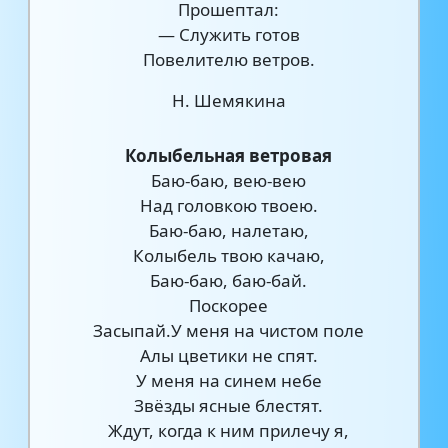
Прошептал:
— Служить готов
Повелителю ветров.
Н. Шемякина
Колыбельная ветровая
Баю-баю, вею-вею
Над головкою твоею.
Баю-баю, налетаю,
Колыбель твою качаю,
Баю-баю, баю-бай.
Поскорее
Засыпай.У меня на чистом поле
Алы цветики не спят.
У меня на синем небе
Звёзды ясные блестят.
Ждут, когда к ним прилечу я,