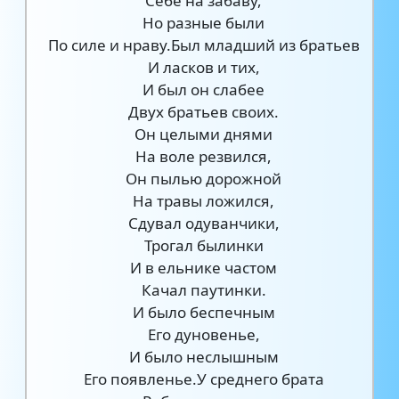
Себе на забаву,
Но разные были
По силе и нраву.Был младший из братьев
И ласков и тих,
И был он слабее
Двух братьев своих.
Он целыми днями
На воле резвился,
Он пылью дорожной
На травы ложился,
Сдувал одуванчики,
Трогал былинки
И в ельнике частом
Качал паутинки.
И было беспечным
Его дуновенье,
И было неслышным
Его появленье.У среднего брата