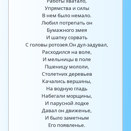
Работы хватало,
Упрямства и силы
В нем было немало.
Любил потрепать он
Бумажного змея
И шапку сорвать
С головы ротозея.Он дул-задувал,
Расходился на воле,
И мельницы в поле
Пшеницу мололи,
Столетних деревьев
Качались вершины,
На водную гладь
Набегали морщины,
И парусной лодке
Давал он движенье,
И было заметным
Его появленье.