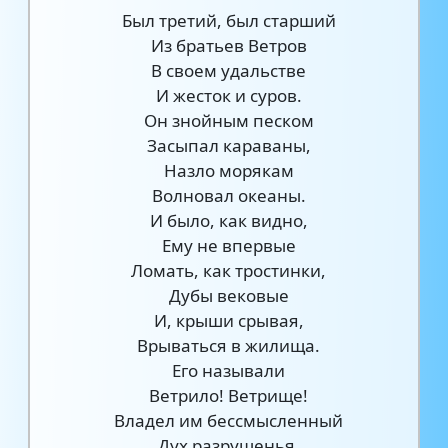
Был третий, был старший
Из братьев Ветров
В своем удальстве
И жесток и суров.
Он знойным песком
Засыпал караваны,
Назло морякам
Волновал океаны.
И было, как видно,
Ему не впервые
Ломать, как тростинки,
Дубы вековые
И, крыши срывая,
Врываться в жилища.
Его называли
Ветрило! Ветрище!
Владел им бессмысленный
Дух разрушенья,