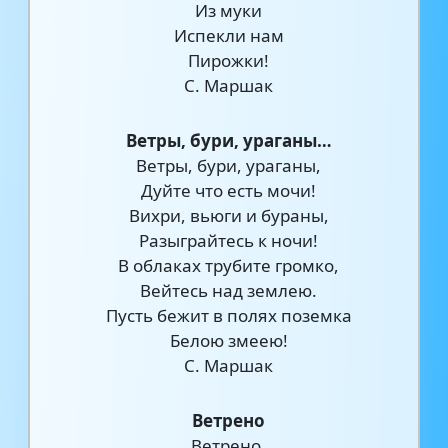
Из муки
Испекли нам
Пирожки!
С. Маршак
Ветры, бури, ураганы…
Ветры, бури, ураганы,
Дуйте что есть мочи!
Вихри, вьюги и бураны,
Разыграйтесь к ночи!
В облаках трубите громко,
Вейтесь над землею.
Пусть бежит в полях поземка
Белою змеею!
С. Маршак
Ветрено
Ветрено,