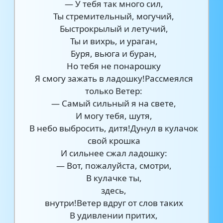
— У тебя так много сил,
Ты стремительный, могучий,
Быстрокрылый и летучий,
Ты и вихрь, и ураган,
Буря, вьюга и буран,
Но тебя не понарошку
Я смогу зажать в ладошку!Рассмеялся
только Ветер:
— Самый сильный я на свете,
И могу тебя, шутя,
В небо выбросить, дитя!Дунул в кулачок
свой крошка
И сильнее сжал ладошку:
— Вот, пожалуйста, смотри,
В кулачке ты,
здесь,
внутри!Ветер вдруг от слов таких
В удивлении притих,