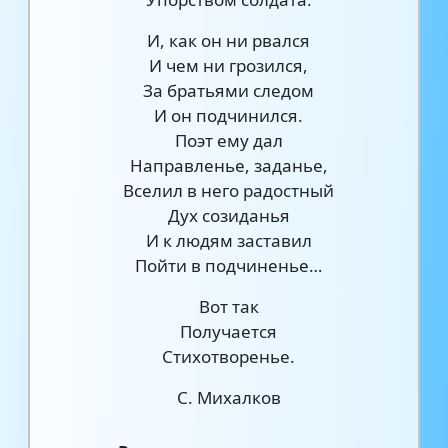
И, как он ни рвался
И чем ни грозился,
За братьями следом
И он подчинился.
Поэт ему дал
Направленье, заданье,
Вселил в него радостный
Дух созиданья
И к людям заставил
Пойти в подчиненье…
Вот так
Получается
Стихотворенье.
С. Михалков