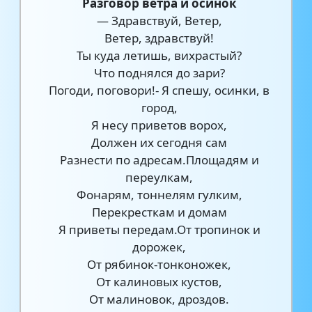
Разговор ветра и осинок
— Здравствуй, Ветер,
Ветер, здравствуй!
Ты куда летишь, вихрастый?
Что поднялся до зари?
Погоди, поговори!- Я спешу, осинки, в
город,
Я несу приветов ворох,
Должен их сегодня сам
Разнести по адресам.Площадям и
переулкам,
Фонарям, тоннелям гулким,
Перекресткам и домам
Я приветы передам.От тропинок и
дорожек,
От рябинок-тонконожек,
От калиновых кустов,
От малиновок, дроздов.