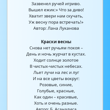
Зазвенел ручей игриво.
Вышел ежик:» Что за диво!
Хватит звери нам скучать,
Уж весну пора встречать!»
Автор: Лана Луканова
Краски весны
Снова нет ручьям покоя –
День и ночь журчат в кустах.
Ходит солнце золотое
В чистых-чистых небесах.
Льет лучи на лес и луг
И на все цветы вокруг:
Розовые, синие,
Голубые, красные,
Как один – красивые,
Хоть и очень разные.
Автор: Б. Асаналиса