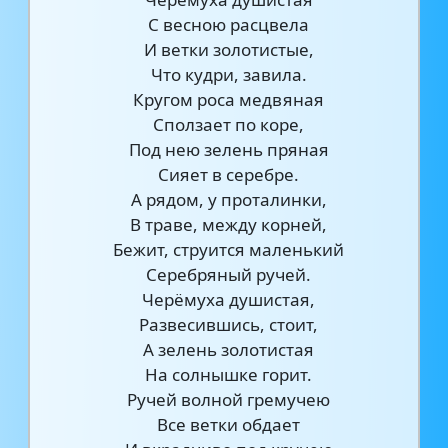
С весною расцвела
И ветки золотистые,
Что кудри, завила.
Кругом роса медвяная
Сползает по коре,
Под нею зелень пряная
Сияет в серебре.
А рядом, у проталинки,
В траве, между корней,
Бежит, струится маленький
Серебряный ручей.
Черёмуха душистая,
Развесившись, стоит,
А зелень золотистая
На солнышке горит.
Ручей волной гремучею
Все ветки обдает