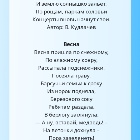
И землю солнышко зальет.
По рощам, паркам соловьи
Концерты вновь начнут свои.
Автор: В. Кудлачев
Весна
Весна пришла по снежному,
По влажному ковру,
Рассыпала подснежники,
Посеяла траву.
Барсучьи семьи к сроку
Из норок подняла,
Березового соку
Ребятам раздала.
В берлогу заглянула:
— А ну, вставай, медведь! –
На веточки дохнула –
Пора зазеленеть!