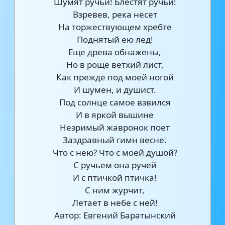
Шумят ручьи! Блестят ручьи!
Взревев, река несет
На торжествующем хребте
Поднятый ею лед!
Еще древа обнажены,
Но в роще ветхий лист,
Как прежде под моей ногой
И шумен, и душист.
Под солнце самое взвился
И в яркой вышине
Незримый жавронок поет
Заздравный гимн весне.
Что с нею? Что с моей душой?
С ручьем она ручей
И с птичкой птичка!
С ним журчит,
Летает в небе с ней!
Автор: Евгений Баратынский