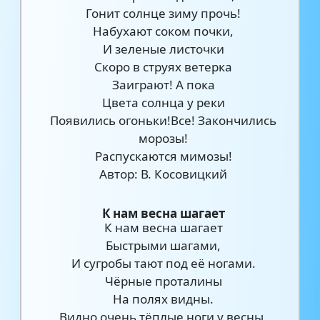
Гонит солнце зиму прочь!
Набухают соком почки,
И зеленые листочки
Скоро в струях ветерка
Заиграют! А пока
Цвета солнца у реки
Появились огоньки!Все! Закончились
морозы!
Распускаются мимозы!
Автор: В. Косовицкий
К нам весна шагает
К нам весна шагает
Быстрыми шагами,
И сугробы тают под её ногами.
Чёрные проталины
На полях видны.
Видно очень тёплые ноги у весны.