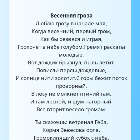
Весенняя гроза
Люблю грозу в начале мая,
Когда весенний, первый гром,
Как бы резвяся и играя,
Грохочет в небе голубом.Гремят раскаты
молодые,
Вот дождик брызнул, пыль летит,
Повисли перлы дождевые,
И солнце нити золотит.С горы бежит поток
проворный,
В лесу не молкнет птичий гам,
И гам лесной, и шум нагорный-
Все вторит весело громам.
Ты скажешь: ветреная Геба,
Кормя Зевесова орла,
Громокипящий кубок с неба,