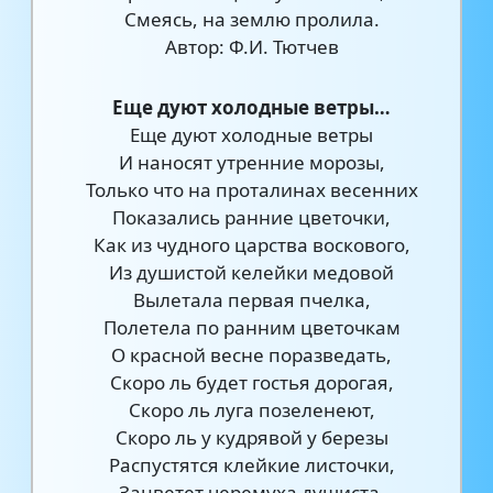
Смеясь, на землю пролила.
Автор: Ф.И. Тютчев
Еще дуют холодные ветры…
Еще дуют холодные ветры
И наносят утренние морозы,
Только что на проталинах весенних
Показались ранние цветочки,
Как из чудного царства воскового,
Из душистой келейки медовой
Вылетала первая пчелка,
Полетела по ранним цветочкам
О красной весне поразведать,
Скоро ль будет гостья дорогая,
Скоро ль луга позеленеют,
Скоро ль у кудрявой у березы
Распустятся клейкие листочки,
Зацветет черемуха душиста.