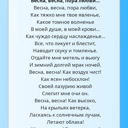
Весна, весна, пора любви…
Весна, весна, пора любви,
Как тяжко мне твое явленье,
Какое томное волненье
В моей душе, в моей крови…
Как чуждо сердцу наслажденье…
Все, что ликует и блестит,
Наводит скуку и томленье.
Отдайте мне метель и вьюгу
И зимний долгий мрак ночей.
Весна, весна! Как воздух чист!
Как ясен небосклон!
Своей лазурию живой
Слепит мне очи он.
Весна, весна! Как высоко,
На крыльях ветерка,
Ласкаясь к солнечным лучам,
Летают облака!