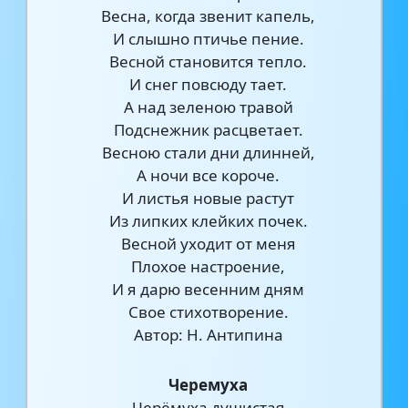
Весна, когда звенит капель,
И слышно птичье пение.
Весной становится тепло.
И снег повсюду тает.
А над зеленою травой
Подснежник расцветает.
Весною стали дни длинней,
А ночи все короче.
И листья новые растут
Из липких клейких почек.
Весной уходит от меня
Плохое настроение,
И я дарю весенним дням
Свое стихотворение.
Автор: Н. Антипина
Черемуха
Черёмуха душистая