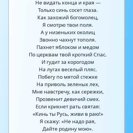
Не видать конца и края —
Только синь сосет глаза.
Как захожий богомолец,
Я смотрю твои поля.
А у низеньких околиц
Звонно чахнут тополя.
Пахнет яблоком и медом
По церквам твой кроткий Спас.
И гудит за корогодом
На лугах веселый пляс.
Побегу по мятой стежке
На приволь зеленых лех,
Мне навстречу, как сережки,
Прозвенит девичий смех.
Если крикнет рать святая:
«Кинь ты Русь, живи в раю!»
Я скажу: «Не надо рая,
Дайте родину мою».