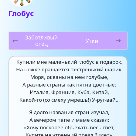
Глобус
Заботливый
Утки
отец
Купили мне маленький глобус в подарок,
На ножке вращается пестренький шарик.
Моря, океаны на нем голубые,
А разные страны как пятна цветные:
Италия, Франция, Куба, Китай,
Какой-то (со смеху умрешь!) У-руг-вай…
Я долго названия стран изучал,
А вечером папе и маме сказал:
«Хочу поскорее объехать весь свет,
Купите на утренний поезд билет».