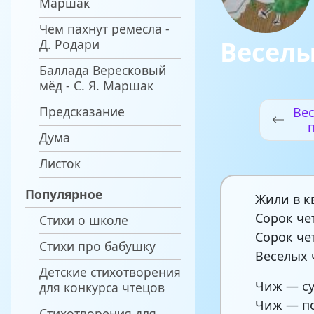
Маршак
Чем пахнут ремесла -
Весел
Д. Родари
Баллада Вересковый
мёд - С. Я. Маршак
Предсказание
Вес
Дума
Листок
Популярное
Жили в к
Сорок че
Стихи о школе
Сорок че
Стихи про бабушку
Веселых 
Детские стихотворения
Чиж — су
для конкурса чтецов
Чиж — п
Стихотворения для