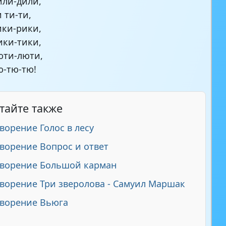
ли-дили,
 ти-ти,
ки-рики,
ки-тики,
юти-люти,
-тю-тю!
тайте также
ворение Голос в лесу
ворение Вопрос и ответ
творение Большой карман
ворение Три зверолова - Самуил Маршак
ворение Вьюга