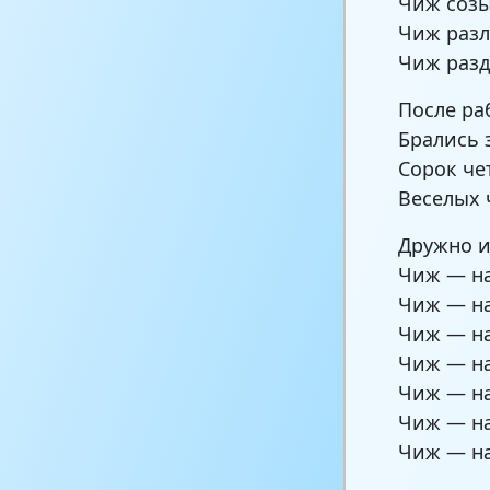
Чиж созы
Чиж разл
Чиж разд
После ра
Брались 
Сорок че
Веселых 
Дружно и
Чиж — на
Чиж — на
Чиж — на
Чиж — на
Чиж — на
Чиж — на
Чиж — на