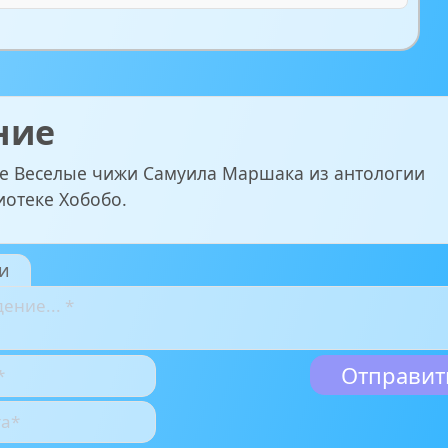
ние
е Веселые чижи Самуила Маршака из антологии
иотеке Хобобо.
и