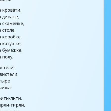
 кровати,
 диване,
 скамейке,
 столе,
 коробке,
 катушке,
 бумажке,
 полу.
остели,
вистели
тыре
чижа:
ити-лити,
рли-тирли,