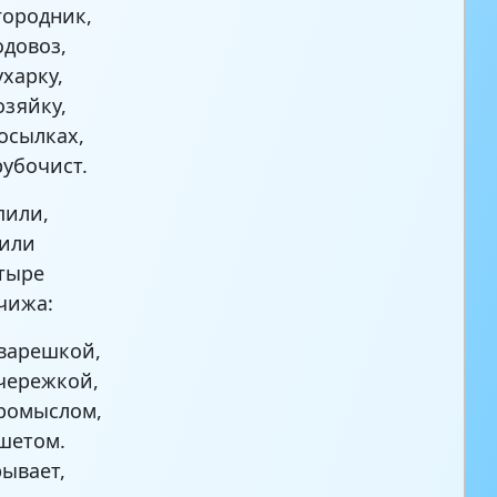
ородник,
довоз,
ухарку,
озяйку,
осылках,
убочист.
пили,
рили
тыре
чижа:
варешкой,
чережкой,
ромыслом,
шетом.
ывает,