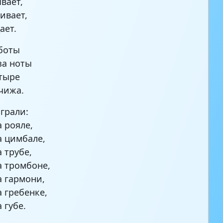
вает,
ивает,
ает.
боты
за ноты
тыре
чижа.
грали:
 рояле,
 цимбале,
 трубе,
 тромбоне,
 гармони,
 гребенке,
 губе.