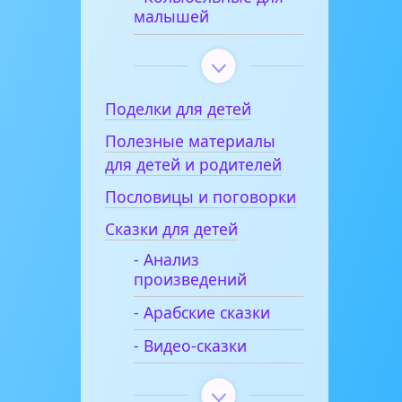
малышей
Поделки для детей
Полезные материалы
для детей и родителей
Пословицы и поговорки
Сказки для детей
- Анализ
произведений
- Арабские сказки
- Видео-сказки