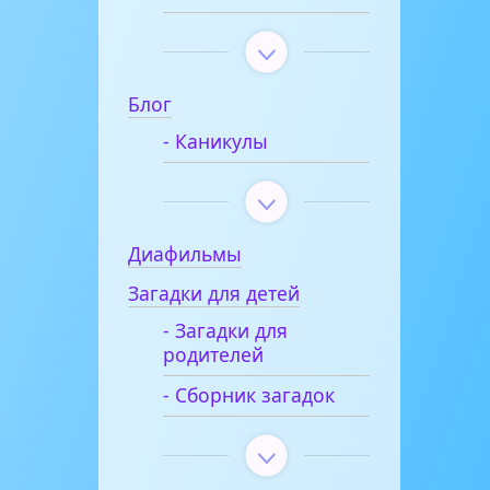
Блог
- Каникулы
Диафильмы
Загадки для детей
- Загадки для
родителей
- Сборник загадок