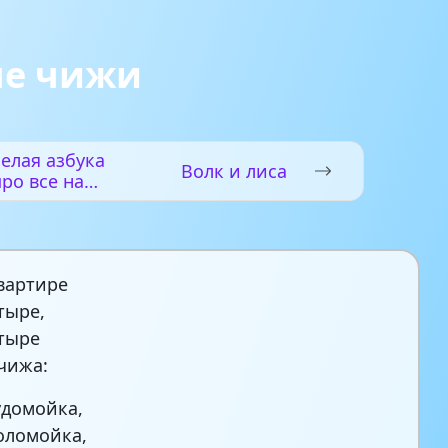
ые чижи
елая азбука
Волк и лиса
про все на
свете
вартире
тыре,
тыре
чижа:
домойка,
оломойка,