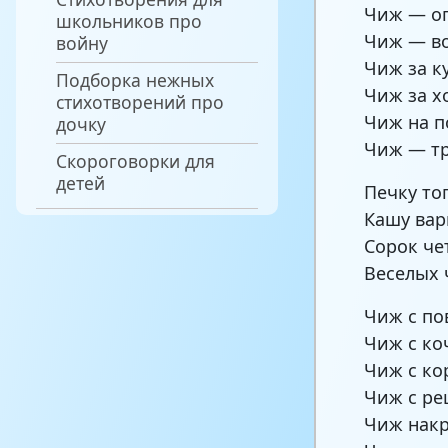
Чиж — ог
школьников про
Чиж — во
войну
Чиж за к
Подборка нежных
Чиж за х
стихотворений про
Чиж на п
дочку
Чиж — тр
Скороговорки для
детей
Печку то
Кашу ва
Сорок че
Веселых 
Чиж с по
Чиж с ко
Чиж с ко
Чиж с ре
Чиж накр