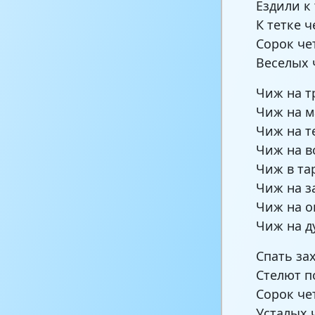
Ездили к 
К тетке 
Сорок че
Веселых 
Чиж на т
Чиж на 
Чиж на т
Чиж на в
Чиж в та
Чиж на з
Чиж на о
Чиж на д
Спать за
Стелют п
Сорок че
Усталых 