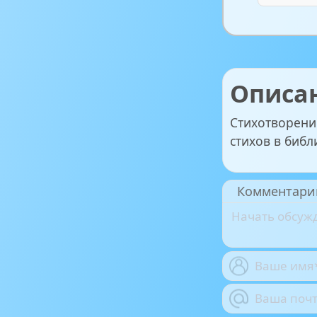
Описа
Стихотворени
стихов в библ
Комментари