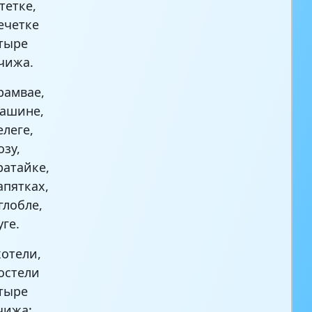
тетке,
чечетке
тыре
чижа.
рамвае,
машине,
елеге,
озу,
ратайке,
апятках,
глобле,
уге.
хотели,
остели
тыре
чижа: