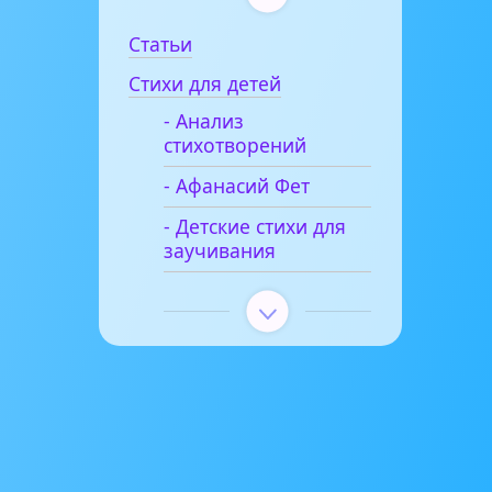
Статьи
Стихи для детей
- Анализ
стихотворений
- Афанасий Фет
- Детские стихи для
заучивания