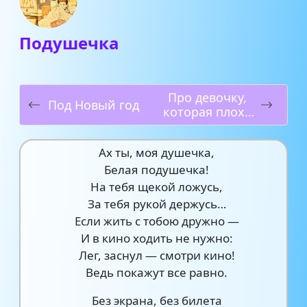
Подушечка
Про девочку,
Под Новый год
которая плохо
кушала
Ах ты, моя душечка,
Белая подушечка!
На тебя щекой ложусь,
За тебя рукой держусь…
Если жить с тобою дружно —
И в кино ходить не нужно:
Лег, заснул — смотри кино!
Ведь покажут все равно.
Без экрана, без билета