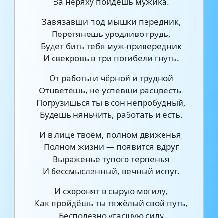
За неряху пойдёшь мужика.
Завязавши под мышки передник,
Перетянешь уродливо грудь,
Будет бить тебя муж-привередник
И свекровь в три погибели гнуть.
От работы и чёрной и трудной
Отцветёшь, не успевши расцвесть,
Погрузишься ты в сон непробудный,
Будешь няньчить, работать и есть.
И в лице твоём, полном движенья,
Полном жизни — появится вдруг
Выраженье тупого терпенья
И бессмысленный, вечный испуг.
И схоронят в сырую могилу,
Как пройдёшь ты тяжёлый свой путь,
Бесполезно угасшую силу