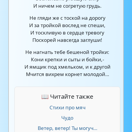
И ничем не согретую грудь.
Не гляди же с тоской на дорогу
И за тройкой вослед не спеши,
И тоскливую в сердце тревогу
Поскорей навсегда заглуши!
Не нагнать тебе бешеной тройки:
Кони крепки и сыты и бойки,-
И ямщик под хмельком, и к другой
Мчится вихрем корнет молодой…
📖 Читайте также
Стихи про мяч
Чудо
Ветер, ветер! Ты могуч…