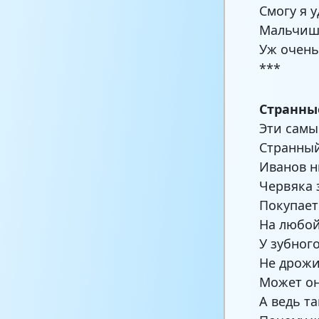
Смогу я 
Мальчишк
Уж очень
***
Странны
Эти сам
Странный
Иванов н
Червяка з
Покупает
На любой
У зубног
Не дрожи
Может он
А ведь т