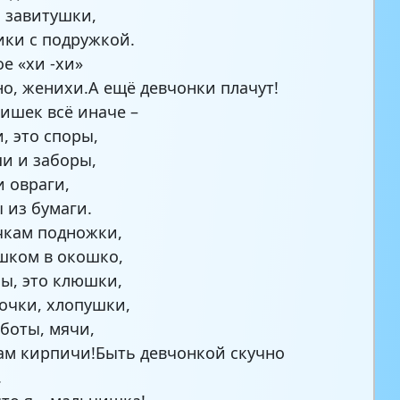
, завитушки,
ики с подружкой.
ое «хи -хи»
но, женихи.А ещё девчонки плачут!
ишек всё иначе –
, это споры,
и и заборы,
и овраги,
 из бумаги.
чкам подножки,
шком в окошко,
ы, это клюшки,
очки, хлопушки,
оботы, мячи,
ам кирпичи!Быть девчонкой скучно
.