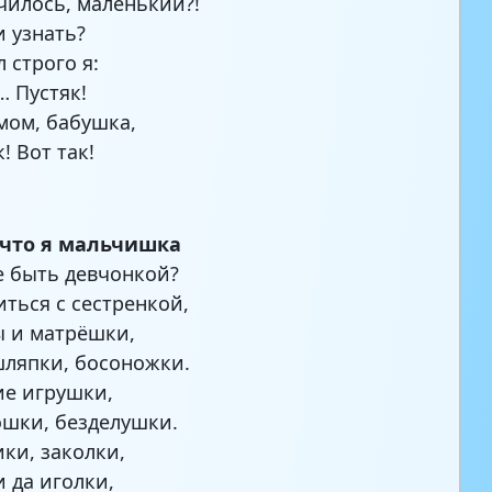
училось, маленький?!
 узнать?
 строго я:
… Пустяк!
мом, бабушка,
! Вот так!
 что я мальчишка
е быть девчонкой?
иться с сестренкой,
ы и матрёшки,
шляпки, босоножки.
ие игрушки,
ошки, безделушки.
ики, заколки,
и да иголки,