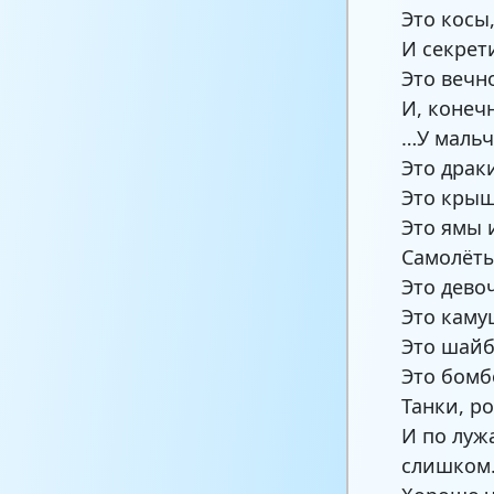
Это косы
И секрет
Это вечн
И, конеч
…У мальч
Это драки
Это крыш
Это ямы 
Самолёты
Это дево
Это каму
Это шайб
Это бомб
Танки, р
И по луж
слишком