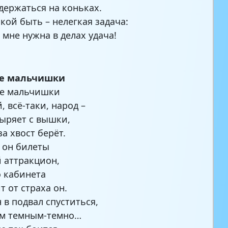
удержаться на коньках.
ой быть – нелегкая задача:
 мне нужна в делах удача!
е мальчишки
ые мальчишки
, всё-таки, народ –
ыряет с вышки,
а хвост берёт.
 он билеты
 аттракцион,
о кабинета
т от страха он.
 в подвал спуститься,
ам темным-темно…