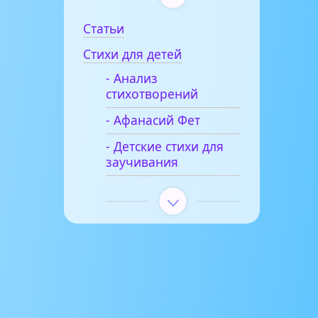
Статьи
Стихи для детей
- Анализ
стихотворений
- Афанасий Фет
- Детские стихи для
заучивания