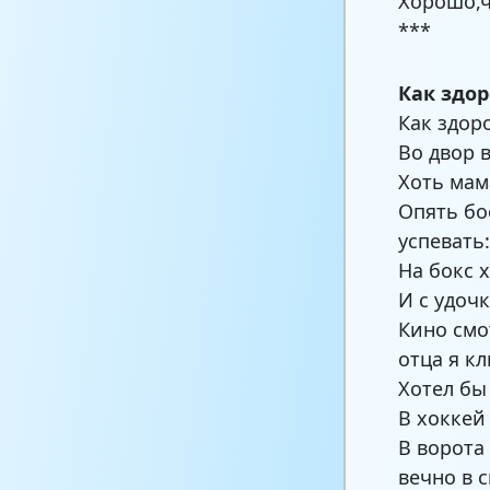
Хорошо,ч
***
Как здо
Как здор
Во двор 
Хоть мам
Опять бо
успевать
На бокс 
И с удочк
Кино смо
отца я к
Хотел бы
В хоккей
В ворота
вечно в 