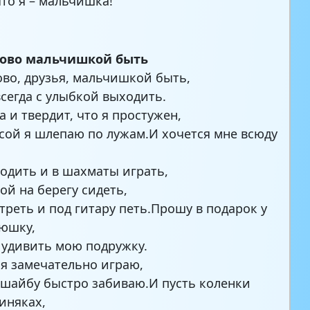
то я – мальчишка!
рово мальчишкой быть
ово, друзья, мальчишкой быть,
всегда с улыбкой выходить.
а и твердит, что я простужен,
сой я шлепаю по лужам.И хочется мне всюду
:
ходить и в шахматы играть,
ой на берегу сидеть,
треть и под гитару петь.Прошу в подарок у
люшку,
 удивить мою подружку.
 я замечательно играю,
 шайбу быстро забиваю.И пусть коленки
синяках,