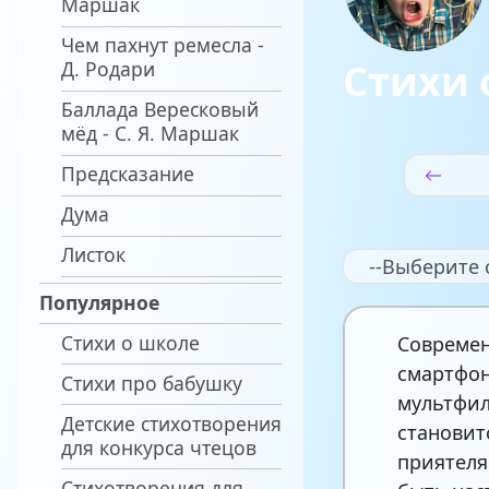
Маршак
Чем пахнут ремесла -
Стихи 
Д. Родари
Баллада Вересковый
мёд - С. Я. Маршак
Предсказание
Дума
Листок
--Выберите 
Популярное
Стихи о школе
Современ
смартфон
Стихи про бабушку
мультфил
Детские стихотворения
становит
для конкурса чтецов
приятеля
Стихотворения для