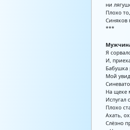
ни лягуш
Плохо то
Синяков 
***
Мужчина
Я сорвал
И, приеха
Бабушка 
Мой увид
Синевато
На щеке 
Испугал 
Плохо ст
Ахать, ох
Слёзно п