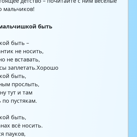
тоящее детство – почитайте с ним веселые
о мальчиков!
мальчишкой быть
кой быть –
нтик не носить,
но не вставать,
сы заплетать.Хорошо
кой быть,
ным прослыть,
ну тут и там
ь по пустякам.
кой быть,
анах всё носить.
ся пауков,