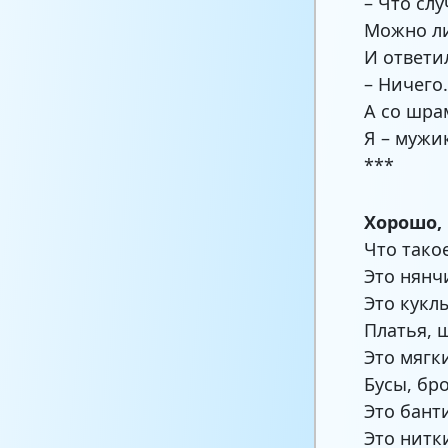
– Что сл
Можно ли
И ответил
– Ничего
А со шра
Я – мужик
***
Хорошо,
Что тако
Это нянч
Это кукл
Платья, 
Это мягк
Бусы, бр
Это бант
Это нитк