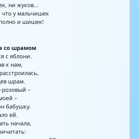
ек, ни жуков…
, что у мальчишек
полно и шишек!
 со шрамом
ся с яблони.
в к нам,
расстроилась,
ев шрам.
-розовый –
моей –
он бабушку.
ало ей.
ать начала,
ричитать: