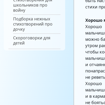
быть нас
школьников про
стихи пр
войну
Подборка нежных
Хорошо 
стихотворений про
Хорошо
дочку
мальчиш
Скороговорки для
можно ба
детей
утром ра
чтобы ко
мальчиш
и отчаян
понапрас
не ревет
Хорошо
мальчиш
и в карм
не боять