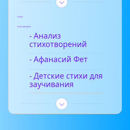
Статьи
Стихи для детей
- Анализ
стихотворений
- Афанасий Фет
- Детские стихи для
заучивания