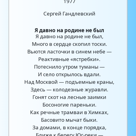
1977
Сергей Гандлевский
Я давно на родине не был
Я давно на родине не был,
Много в сердце скопил тоски.
Вьются ласточки в синем небе —
Реактивные «ястребки».
Потеснило утром туманы —
И село открылось вдали.
Над Москвой — подъемные краны,
Здесь — колодезные журавли.
Гонят скот на лесные заимки
Босоногие пареньки.
Как речные трамваи в Химках,
Басовито мычат быки.
За домами, в конце порядка,
Ближе к берегу Юг-реки —