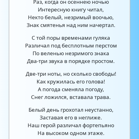
Раз, когда он осеннею ночью
Интересную книгу читал,
Некто белый, незримый воочью,
Знак смятенья над ним начертал.
С той поры временами гуляка
Различал под бесплотным перстом
По веленью незримого знака
Два-три звука в порядке простом.
Две-три ноты, но сколько свободы!
Как кружилась его голова!
А погода сменяла погоду,
Снег ложился, вставала трава.
Белый день грохотал неустанно,
Заставая его в неглиже.
Наш герой различал фортепьяно
На высоком одном этаже.