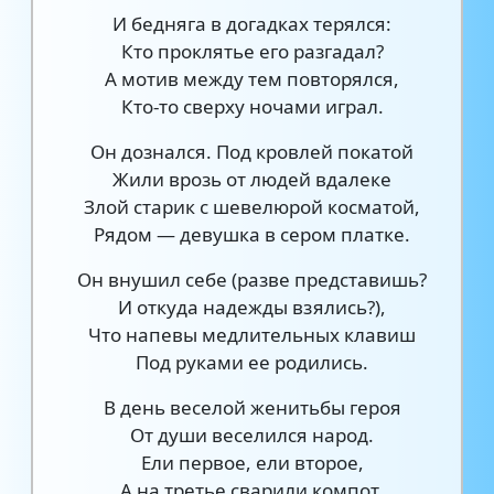
И бедняга в догадках терялся:
Кто проклятье его разгадал?
А мотив между тем повторялся,
Кто-то сверху ночами играл.
Он дознался. Под кровлей покатой
Жили врозь от людей вдалеке
Злой старик с шевелюрой косматой,
Рядом — девушка в сером платке.
Он внушил себе (разве представишь?
И откуда надежды взялись?),
Что напевы медлительных клавиш
Под руками ее родились.
В день веселой женитьбы героя
От души веселился народ.
Ели первое, ели второе,
А на третье сварили компот.