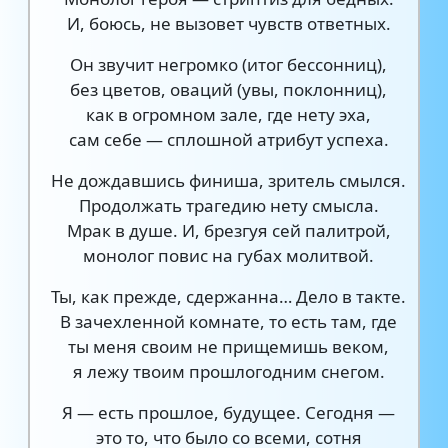
И, боюсь, не вызовет чувств ответных.
Он звучит негромко (итог бессонниц),
без цветов, оваций (увы, поклонниц),
как в огромном зале, где нету эха,
сам себе — сплошной атрибут успеха.
Не дождавшись финиша, зритель смылся.
Продолжать трагедию нету смысла.
Мрак в душе. И, брезгуя сей палитрой,
монолог повис на губах молитвой.
Ты, как прежде, сдержанна… Дело в такте.
В зачехленной комнате, то есть там, где
ты меня своим не прищемишь веком,
я лежу твоим прошлогодним снегом.
Я — есть прошлое, будущее. Сегодня —
это то, что было со всеми, сотня