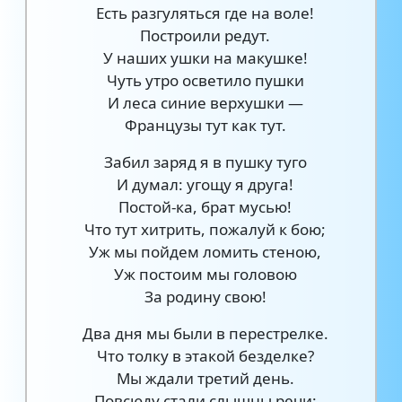
Есть разгуляться где на воле!
Построили редут.
У наших ушки на макушке!
Чуть утро осветило пушки
И леса синие верхушки —
Французы тут как тут.
Забил заряд я в пушку туго
И думал: угощу я друга!
Постой-ка, брат мусью!
Что тут хитрить, пожалуй к бою;
Уж мы пойдем ломить стеною,
Уж постоим мы головою
За родину свою!
Два дня мы были в перестрелке.
Что толку в этакой безделке?
Мы ждали третий день.
Повсюду стали слышны речи: