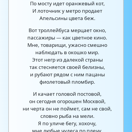
По мосту идет оранжевый кот,
И лоточник у метро продает
Апельсины цвета беж.
Вот троллейбуса мерцает окно,
пассажиры — как цветное кино.
Мне, товарищи, ужасно смешно
наблюдать в окошко мир.
Этот негр из далекой страны
так стесняется своей белизны,
и рубают рядом с ним пацаны
фиолетовый пломбир.
И качает головой постовой,
он сегодня огорошен Москвой,
ни черта он не поймет, сам не свой,
словно рыба на мели.
Я по уличе бегу, хохочу,
мне любые чудеса по плечу,