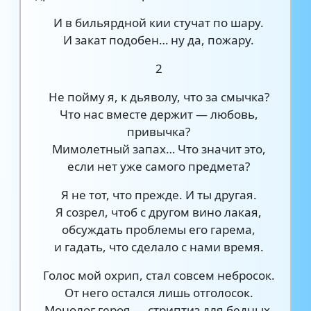
И в бильярдной кии стучат по шару.
И закат подобен… ну да, пожару.
2
Не пойму я, к дьяволу, что за смычка?
Что нас вместе держит — любовь,
привычка?
Мимолетный запах… Что значит это,
если нет уже самого предмета?
Я не тот, что прежде. И ты другая.
Я созрел, чтоб с другом вино лакая,
обсуждать проблемы его гарема,
и гадать, что сделало с нами время.
Голос мой охрип, стал совсем небросок.
От него остался лишь отголосок.
Монолог героя — стриптиз для бедных.