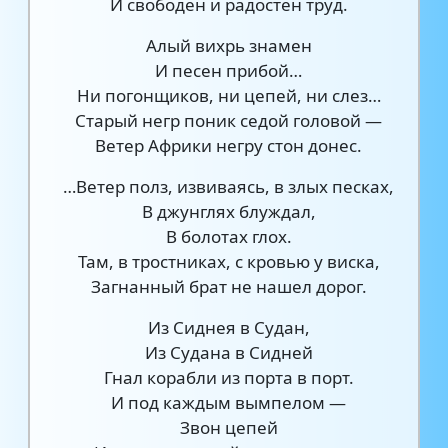
И свободен и радостен труд.
Алый вихрь знамен
И песен прибой…
Ни погонщиков, ни цепей, ни слез…
Старый негр поник седой головой —
Ветер Африки негру стон донес.
…Ветер полз, извиваясь, в злых песках,
В джунглях блуждал,
В болотах глох.
Там, в тростниках, с кровью у виска,
Загнанный брат не нашел дорог.
Из Сиднея в Судан,
Из Судана в Сидней
Гнал корабли из порта в порт.
И под каждым вымпелом —
Звон цепей