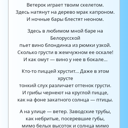
Ветерок играет твоим скелетом.
Здесь натянут на дерево мрак капроном.
И ночные бары блестят неоном.
Здесь в любимом мной баре на
Белорусской
пьет вино блондинка из рюмки узкой.
Сколько грусти в жемчужном ее оскале!
И как омут — вино у нее в бокале…
Кто-то пиццей хрустит… Даже в этом
хрусте
тонкий слух различает оттенок грусти.
И грибы чернеют на круглой пицце,
как на фоне закатного солнца — птицы.
А на улице — ветер. Заводские трубы,
как небритые, посеревшие губы,
мимо белых высоток и солнца мимо