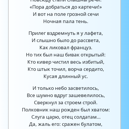
«Пора добраться до картечи!»
И вот на поле грозной сечи
Ночная пала тень.
Прилег вздремнуть я у лафета,
И слышно было до рассвета,
Как ликовал француз.
Но тих был наш бивак открытый:
Кто кивер чистил весь избитый,
Кто штык точил, ворча сердито,
Кусая длинный ус.
И только небо засветилось,
Все шумно вдруг зашевелилось,
Сверкнул за строем строй.
Полковник наш рожден был хватом:
Слуга царю, отец солдатам…
Да, жаль его: сражен булатом,