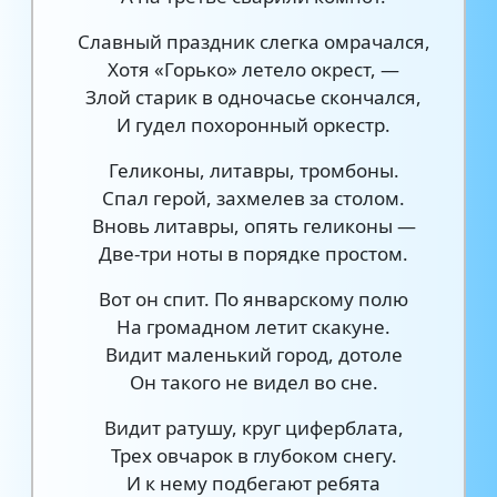
Славный праздник слегка омрачался,
Хотя «Горько» летело окрест, —
Злой старик в одночасье скончался,
И гудел похоронный оркестр.
Геликоны, литавры, тромбоны.
Спал герой, захмелев за столом.
Вновь литавры, опять геликоны —
Две-три ноты в порядке простом.
Вот он спит. По январскому полю
На громадном летит скакуне.
Видит маленький город, дотоле
Он такого не видел во сне.
Видит ратушу, круг циферблата,
Трех овчарок в глубоком снегу.
И к нему подбегают ребята