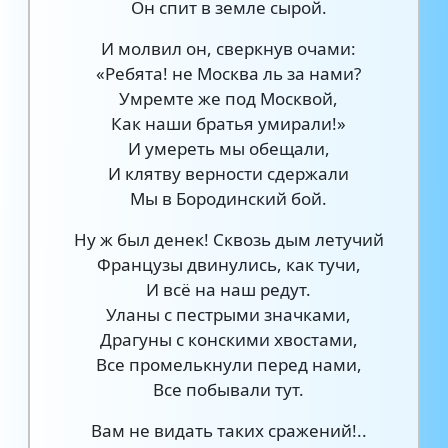
Он спит в земле сырой.
И молвил он, сверкнув очами:
«Ребята! не Москва ль за нами?
Умремте же под Москвой,
Как наши братья умирали!»
И умереть мы обещали,
И клятву верности сдержали
Мы в Бородинский бой.
Ну ж был денек! Сквозь дым летучий
Французы двинулись, как тучи,
И всё на наш редут.
Уланы с пестрыми значками,
Драгуны с конскими хвостами,
Все промелькнули перед нами,
Все побывали тут.
Вам не видать таких сражений!..