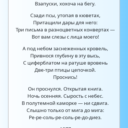
Взапуски, хохоча на бегу.
Сзади псы, утопая в кюветах,
Притащили дары для него:
Три письма в разноцветных конвертах —
Вот вам слезы с лица моего!
А под небом заснеженных кровель,
Привнося глубину в эту высь,
С циферблатом на ратуше вровень
Две-три птицы цепочкой.
Проснись!
Он проснулся. Открытая книга.
Ночь осенняя. Сырость с небес.
В полутемной каморке — ни сдвига.
Слышно только от мига до мига:
Ре-ре-соль-ре-соль-ре-до-диез.