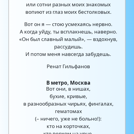
или сотни разных моих знакомых
вопиют из глаз моих бестолковых.
Вот он я — стою усмехаясь нервно.
А когда уйду, ты всплакнешь, наверно.
«Он был славный малый», — вздохнув,
рассудишь.
И потом меня навсегда забудешь.
Ренат Гильфанов
В метро, Москва
Вот они, в нишах,
бухие, кривые,
в разнообразных чирьях, фингалах,
гематомах
(– ничего, уже не больно!):
кто на корточках,
кто верхом на урне,