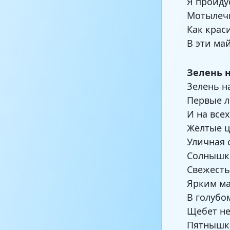
Я пройду
Мотылечк
Как крас
В эти ма
Зелень 
Зелень н
Первые л
И на всех
Жёлтые ц
Уличная 
Солнышко
Свежесть
Ярким ма
В голубо
Щебет не
Пятнышко