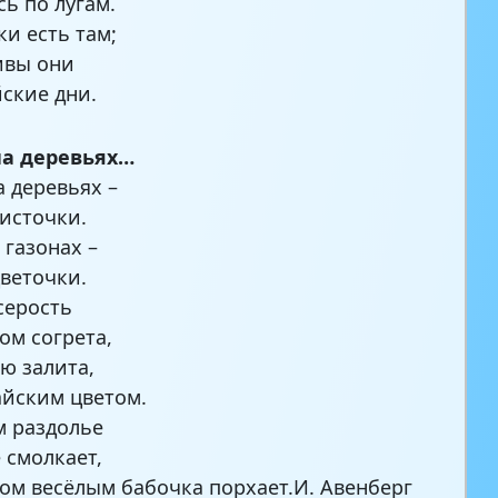
сь по лугам.
и есть там;
ивы они
йские дни.
на деревьях…
а деревьях –
источки.
 газонах –
веточки.
серость
м согрета,
ю залита,
йским цветом.
м раздолье
 смолкает,
м весёлым бабочка порхает.И. Авенберг