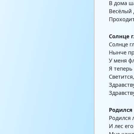
В дома ш
Весёлый 
Проходит
Солнце 
Солнце г
Нынче пр
У меня ф
Я теперь
Светится,
Здравств
Здравств
Родился
Родился 
И лес его
Мне каже