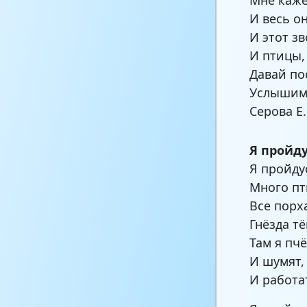
И весь он
И этот з
И птицы,
Давай по
Услышим 
Серова Е.
Я пройд
Я пройду
Много пт
Все порх
Гнёзда т
Там я пч
И шумят,
И работа