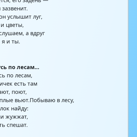
 зазвенит.
вон услышит луг,
 и цветы,
слушаем, а вдруг
я и ты.
усь по лесам…
сь по лесам,
ичек есть там
ают, поют,
ёплые вьют.Побываю в лесу,
ёлок найду:
 и жужжат,
ть спешат.