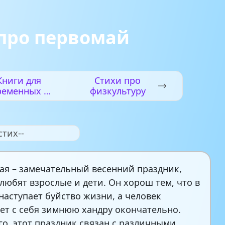
про первомай
Книги для
Стихи про
ременных —
физкультуру
что, как и
чем читать
будущему
стих--
малышу?
ая – замечательный весенний праздник,
любят взрослые и дети. Он хорош тем, что в
наступает буйство жизни, а человек
ет с себя зимнюю хандру окончательно.
го, этот праздник связан с различными