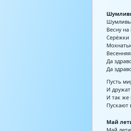
Шумливы
Шумливы
Весну на
Серёжки 
Мохнатые
Весенняя
Да здрав
Да здравс
Пусть ми
И дружат
И так же
Пускают 
Май лет
Май летит