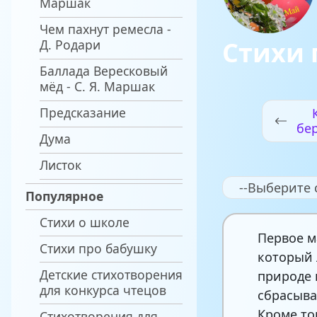
Маршак
Чем пахнут ремесла -
Стихи 
Д. Родари
Баллада Вересковый
мёд - С. Я. Маршак
Предсказание
бе
Дума
за
Листок
--Выберите 
Популярное
Стихи о школе
Первое м
Стихи про бабушку
который 
Детские стихотворения
природе 
для конкурса чтецов
сбрасыва
Кроме то
Стихотворения для