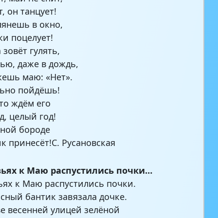
, он танцует!
лянешь в окно,
ки поцелует!
 зовёт гулять,
ью, даже в дождь,
жешь маю: «Нет».
ьно пойдёшь!
то ждём его
д, целый год!
ёной бороде
к принесёт!С. Русановская
вьях к Маю распустились почки…
ьях к Маю распустились почки.
сный бантик завязала дочке.
е весенней улицей зелёной