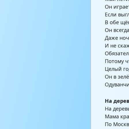
Он играет
Если выг
В обе щё
Он всегда
Даже ноч
И не ска
Обязател
Потому ч
Целый го
Он в зел
Одуванчи
На дере
На дерев
Мама кра
По Москв