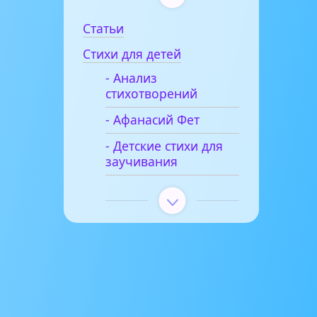
Статьи
Стихи для детей
- Анализ
стихотворений
- Афанасий Фет
- Детские стихи для
заучивания