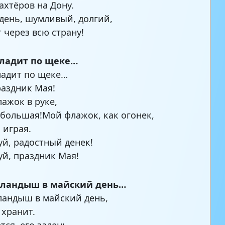
ахтёров на Дону.
день, шумливый, долгий,
 через всю страну!
гладит по щеке…
ладит по щеке…
аздник Мая!
лажок в руке,
 большая!Мой флажок, как огонек,
 играя.
уй, радостный денек!
уй, праздник Мая!
 ландыш в майский день…
ландыш в майский день,
 хранит.
тся, его задень —