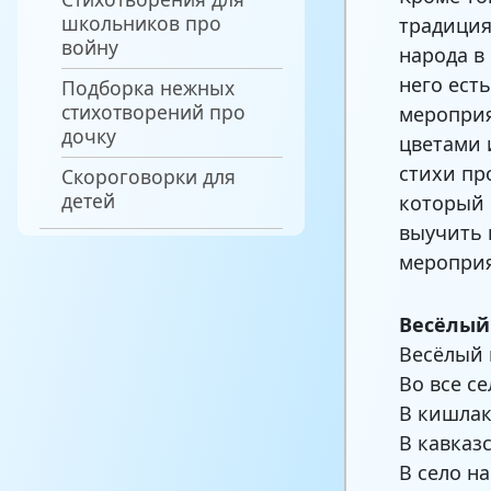
школьников про
традиция
войну
народа в
него ест
Подборка нежных
стихотворений про
мероприя
дочку
цветами 
стихи пр
Скороговорки для
детей
который 
выучить 
мероприя
Весёлый
Весёлый 
Во все се
В кишлак
В кавказ
В село на