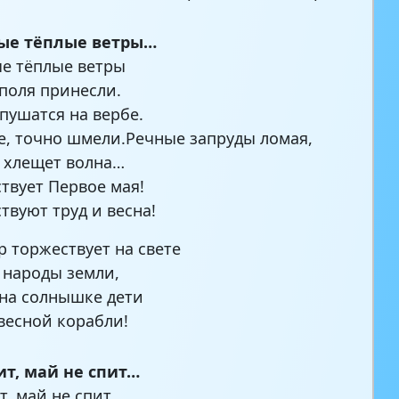
е тёплые ветры…
е тёплые ветры
 поля принесли.
пушатся на вербе.
, точно шмели.Речные запруды ломая,
 хлещет волна…
ствует Первое мая!
твуют труд и весна!
р торжествует на свете
 народы земли,
 на солнышке дети
весной корабли!
ит, май не спит…
, май не спит,