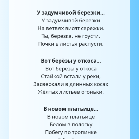
У задумчивой березки…
У задумчивой березки
На ветвях висят сережки.
Ты, березка, не грусти,
Почки в листья распусти.
Вот берёзы у откоса…
Вот берёзы у откоса
Стайкой встали у реки,
Засверкали в длинных косах
Жёлтых листьев огоньки.
В новом платьице…
В новом платьице
Белом в полоску
Побегу по тропинке