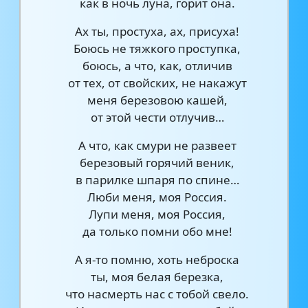
как в ночь луна, горит она.
Ах ты, простуха, ах, присуха!
Боюсь не тяжкого проступка,
боюсь, а что, как, отличив
от тех, от свойских, не накажут
меня березовою кашей,
от этой чести отлучив…
А что, как смури не развеет
березовый горячий веник,
в парилке шпаря по спине…
Люби меня, моя Россия.
Лупи меня, моя Россия,
да только помни обо мне!
А я-то помню, хоть неброска
ты, моя белая березка,
что насмерть нас с тобой свело.