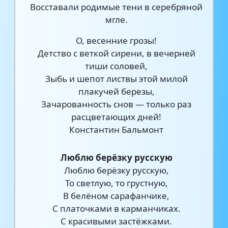
Восставали родимые тени в серебряной
мгле.
О, весенние грозы!
Детство с веткой сирени, в вечерней
тиши соловей,
Зыбь и шепот листвы этой милой
плакучей березы,
Зачарованность снов — только раз
расцветающих дней!
Константин Бальмонт
Люблю берёзку русскую
Люблю берёзку русскую,
То светлую, то грустную,
В белёном сарафанчике,
С платочками в карманчиках.
С красивыми застёжками.