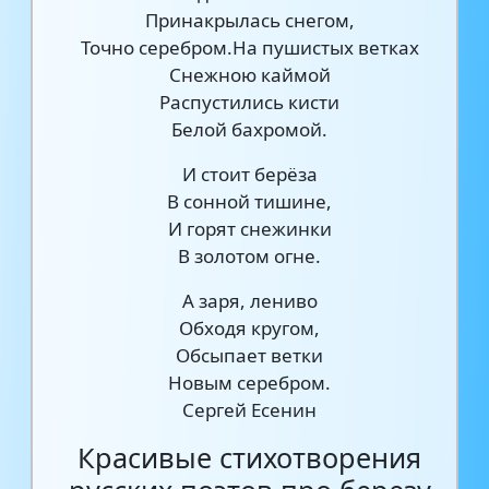
Принакрылась снегом,
Точно серебром.На пушистых ветках
Снежною каймой
Распустились кисти
Белой бахромой.
И стоит берёза
В сонной тишине,
И горят снежинки
В золотом огне.
А заря, лениво
Обходя кругом,
Обсыпает ветки
Новым серебром.
Сергей Есенин
Красивые стихотворения