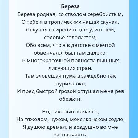
Береза
Береза родная, со стволом серебристым,
О тебе я в тропических чащах скучал.
Я скучал о сирени в цвету, и о нем,
соловье голосистом,
Обо всем, что я в детстве с мечтой
обвенчал.Я был там далеко,
В многокрасочной пряности пышных
ликующих стран.
Там зловещая пума враждебно так
щурила око,
И пред быстрой грозой оглушал меня рев
обезьян.
Но, тихонько качаясь,
На тяжелом, чужом, мексиканском седле,
Я душою дремал, и воздушно во мне
расцвечаясь,