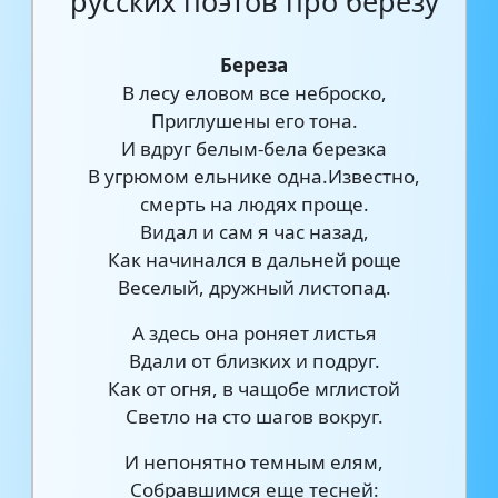
русских поэтов про березу
Береза
В лесу еловом все неброско,
Приглушены его тона.
И вдруг белым-бела березка
В угрюмом ельнике одна.Известно,
смерть на людях проще.
Видал и сам я час назад,
Как начинался в дальней роще
Веселый, дружный листопад.
А здесь она роняет листья
Вдали от близких и подруг.
Как от огня, в чащобе мглистой
Светло на сто шагов вокруг.
И непонятно темным елям,
Собравшимся еще тесней: