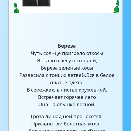
Береза
Чуть солнце пригрело откосы
И стало в лесу потеплей,
Береза зеленые косы
Развесила с тонких ветвей.Вся в белое
платье одета,
В сережках, в листве кружевной,
Встречает горячее лето
Она на опушке лесной.
Гроза ли над ней пронесется,
Прильнет ли болотная мгла,-
Дождинки стряхнув, улыбнется