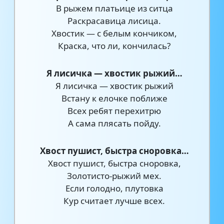
В рыжем платьице из ситца
Раскрасавица лисица.
Хвостик — с белым кончиком,
Краска, что ли, кончилась?
Я лисичка — хвостик рыжий…
Я лисичка — хвостик рыжий
Встану к елочке поближе
Всех ребят перехитрю
А сама плясать пойду.
Хвост пушист, быстра сноровка…
Хвост пушист, быстра сноровка,
Золотисто-рыжий мех.
Если голодно, плутовка
Кур считает лучше всех.