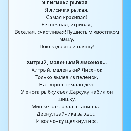
Я лисичка рыжая…
Я лисичка рыжая,
Самая красивая!
Беспечная, игривая,
Весёлая, счастливая!Пушистым хвостиком
машу,
Пою задорно и пляшу!
Хитрый, маленький Лисенок…
Хитрый, маленький Лисенок
Только вылез из пеленок,
Натворил немало дел:
У енота рыбку съел,Барсуку набил он
шишку,
Мишке разорвал штанишки,
Дернул зайчика за хвост
И волчонку щелкнул нос.