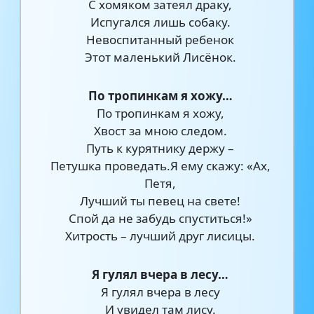
С хомяком затеял драку,
Испугался лишь собаку.
Невоспитанный ребенок
Этот маленький Лисёнок.
По тропинкам я хожу…
По тропинкам я хожу,
Хвост за мною следом.
Путь к курятнику держу –
Петушка проведать.Я ему скажу: «Ах,
Петя,
Лучший ты певец на свете!
Спой да не забудь спуститься!»
Хитрость – лучший друг лисицы.
Я гулял вчера в лесу…
Я гулял вчера в лесу
И увидел там лису.