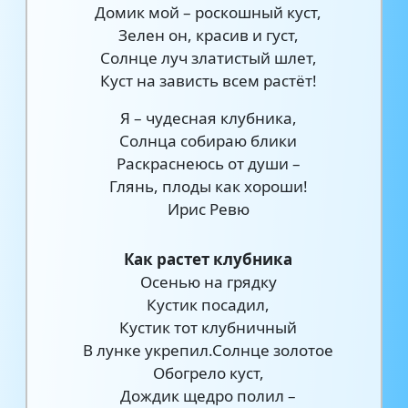
Домик мой – роскошный куст,
Зелен он, красив и густ,
Солнце луч златистый шлет,
Куст на зависть всем растёт!
Я – чудесная клубника,
Солнца собираю блики
Раскраснеюсь от души –
Глянь, плоды как хороши!
Ирис Ревю
Как растет клубника
Осенью на грядку
Кустик посадил,
Кустик тот клубничный
В лунке укрепил.Солнце золотое
Обогрело куст,
Дождик щедро полил –