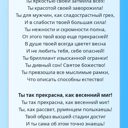
Ты яркостью своей затмила всех!
Ты красотой своей заворожила!
Ты для мужчин, как сладострастный грех,
И в слабости твоей большая сила!
Ты нежности и скромности полна,
От этого твой взор еще прекрасней!
В душе твоей всегда цветет весна
И не любить тебя, себе опасней!
Ты бриллиант изысканной огранки!
Ты дивный сон! Святое божество!
Ты превзошла все мыслимые рамки,
Что описать способны естество!
Ты так прекрасна, как весенний миг!
Ты так прекрасна, как весенний миг!
Ты, как рассвет, румянцем полыхаешь!
Твой образ высшей стадии достиг
И ты сама об этом точно знаешь!