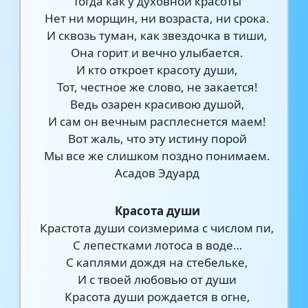
Тогда как у духовной красоты
Нет ни морщин, ни возраста, ни срока.
И сквозь туман, как звездочка в тиши,
Она горит и вечно улыбается.
И кто откроет красоту души,
Тот, честное же слово, не закается!
Ведь озарен красивою душой,
И сам он вечным расплеснется маем!
Вот жаль, что эту истину порой
Мы все же слишком поздно понимаем.
Асадов Эдуард
Красота души
Крастота души соизмерима с числом пи,
С лепестками лотоса в воде…
С каплями дождя на стебельке,
И с твоей любовью от души
Красота души рождается в огне,