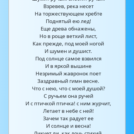
Взревев, река несет
На торжествующем хребте
Поднятый ею лед!
Еще древа обнажены,
Но в роще ветхий лист,
Как прежде, под моей ногой
И шумен и душист.
Под солнце самое взвился
И в яркой вышине
Незримый жавронок поет
Заздравный гимн весне.
Что с нею, что с моей душой?
С ручьем она ручей
И с птичкой птичка! с ним журчит,
Летает в небе с ней!
Зачем так радует ее
И солнце и весна!
Ликует ли, как дочь стихий,