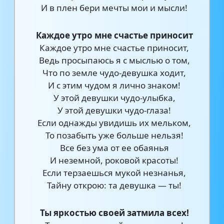
И в плен бери мечты мои и мысли!
Каждое утро мне счастье приносит
Каждое утро мне счастье приносит,
Ведь просыпаюсь я с мыслью о том,
Что по земле чудо-девушка ходит,
И с этим чудом я лично знаком!
У этой девушки чудо-улыбка,
У этой девушки чудо-глаза!
Если однажды увидишь их мельком,
То позабыть уже больше нельзя!
Все без ума от ее обаянья
И неземной, роковой красоты!
Если терзаешься мукой незнанья,
Тайну открою: та девушка — ты!
Ты яркостью своей затмила всех!