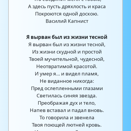
А здесь пусть дряхлость и краса
Покроются одной доскою.
Василий Капнист
Я вырван был из жизни тесной
Я вырван был из жизни тесной,
Из жизни скудной и простой
Твоей мучительной, чудесной,
Неотвратимой красотой.
И умер я… и видел пламя,
Не виданное никогда:
Пред ослепленными глазами
Светилась синяя звезда.
Преображая дух и тело,
Напев вставал и падал вновь.
То говорила и звенела
Твоя поющей лютней кровь.