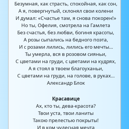
Безумная, как страсть, спокойная, как сон,
А я, повергнутый, склонял свои колени
И думал: «Счастье там, я снова покорен!»
Но ты, Офелия, смотрела на Гамлета
Без счастья, без любви, богиня красоты,
А розы сыпались на бедного поэта,
И с розами лились, лились его мечты…
Ты умерла, вся в розовом сияньи,
С цветами на груди, с цветами на кудрях,
А я стоял в твоем благоуханьи,
С цветами на груди, на голове, в руках…
Александр Блок
Красавице
Ах, кто ты, дева-красота?
Твои уста, твои ланиты
Такою прелестью покрыты!
И в ком чудесная мечта