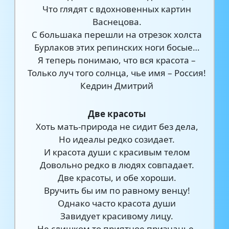
Что глядят с вдохновенных картин
Васнецова.
С большака перешли на отрезок холста
Бурлаков этих репинских ноги босые…
Я теперь понимаю, что вся красота –
Только луч того солнца, чье имя – Россия!
Кедрин Дмитрий
Две красоты
Хоть мать-природа не сидит без дела,
Но идеалы редко созидает.
И красота души с красивым телом
Довольно редко в людях совпадает.
Две красоты, и обе хороши.
Вручить бы им по равному венцу!
Однако часто красота души
Завидует красивому лицу.
Не слишком то приятное признанье,