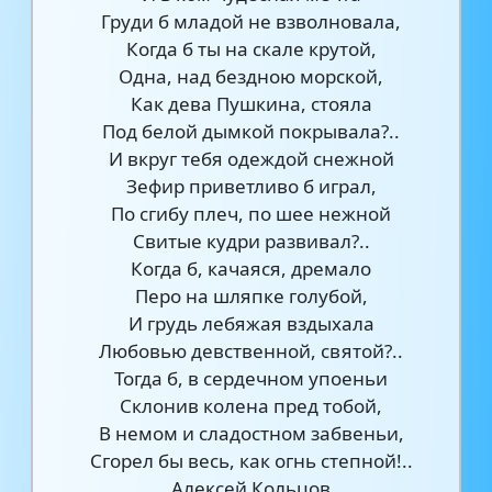
Груди б младой не взволновала,
Когда б ты на скале крутой,
Одна, над бездною морской,
Как дева Пушкина, стояла
Под белой дымкой покрывала?..
И вкруг тебя одеждой снежной
Зефир приветливо б играл,
По сгибу плеч, по шее нежной
Свитые кудри развивал?..
Когда б, качаяся, дремало
Перо на шляпке голубой,
И грудь лебяжая вздыхала
Любовью девственной, святой?..
Тогда б, в сердечном упоеньи
Склонив колена пред тобой,
В немом и сладостном забвеньи,
Сгорел бы весь, как огнь степной!..
Алексей Кольцов