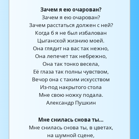
Зачем я ею очарован?
Зачем я ею очарован?
Зачем расстаться должен с ней?
Когда б я не был избалован
Цыганской жизнию моей.
Она глядит на вас так нежно,
Она лепечет так небрежно,
Она так тонко весела,
Её глаза так полны чувством,
Вечор она с таким искусством
Из-под накрытого стола
Мне свою ножку подала.
Александр Пушкин
Мне снилась снова ты…
Мне снилась снова ты, в цветах,
на шумной сцене,