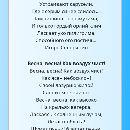
Устраивают карусели,
Где с серым синее слилось…
Там тишина невозмутима,
И только гордый орлий клич
Ласкает ухо пилигрима,
Способного его постичь…
Игорь Северянин
Весна, весна! Как воздух чист!
Весна, весна! Как воздух чист!
Как ясен небосклон!
Своей лазурию живой
Слепит мне очи он.
Весна, весна! как высоко
На крыльях ветерка,
Ласкаясь к солнечным лучам,
Летают облака!
Шумят ручьи! блестят ручьи!