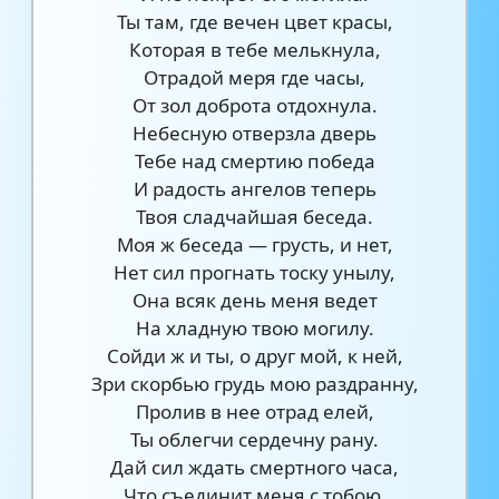
Ты там, где вечен цвет красы,
Которая в тебе мелькнула,
Отрадой меря где часы,
От зол доброта отдохнула.
Небесную отверзла дверь
Тебе над смертию победа
И радость ангелов теперь
Твоя сладчайшая беседа.
Моя ж беседа — грусть, и нет,
Нет сил прогнать тоску унылу,
Она всяк день меня ведет
На хладную твою могилу.
Сойди ж и ты, о друг мой, к ней,
Зри скорбью грудь мою раздранну,
Пролив в нее отрад елей,
Ты облегчи сердечну рану.
Дай сил ждать смертного часа,
Что съединит меня с тобою,