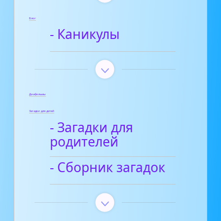
Блог
- Каникулы
Диафильмы
Загадки для детей
- Загадки для
родителей
- Сборник загадок