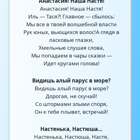
Анастасия! Наша Настя!
Анастасия! Наша Настя!
Иль — Тася?! Главное — сбылось:
Мы все в твоей волшебной власти
Рук юных, вьющихся волос!А глядя в
ласковые глазки,
Хмельные слушая слова,
Мы попадаем в чары сказки —
Идет кругами голова!
Видишь алый парус в море?
Видишь алый парус в море?
Дорогая, не скучай!
Со штормами злыми споря,
Он к тебе плывет, встречай!
Настенька, Настюша…
Настенька, Настюша, Настя,