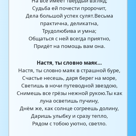
На всё имеет твёрдый взгляд;
Судьба ей почести пророчит,
Дела большой успех сулят.Весьма
практична, деликатна,
Трудолюбива и умна;
Общаться с ней всегда приятно,
Придёт на помощь вам она.
Настя, ты словно маяк…
Настя, ты словно маяк в страшной буре,
Счастье несешь, даря берег на море,
Светишь в ночи путеводной звездою,
Снимешь все грёзы нежной рукою.Ты как
луна осветишь пучину,
Днём же, как солнце согреешь долину,
Даришь улыбку и сразу тепло,
Рядом с тобою уютно, светло.