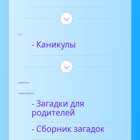
Блог
- Каникулы
Диафильмы
Загадки для детей
- Загадки для
родителей
- Сборник загадок