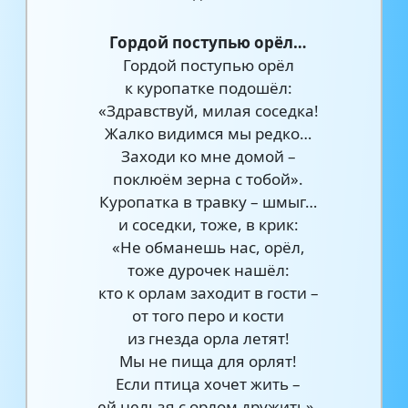
Гордой поступью орёл…
Гордой поступью орёл
к куропатке подошёл:
«Здравствуй, милая соседка!
Жалко видимся мы редко…
Заходи ко мне домой –
поклюём зерна с тобой».
Куропатка в травку – шмыг…
и соседки, тоже, в крик:
«Не обманешь нас, орёл,
тоже дурочек нашёл:
кто к орлам заходит в гости –
от того перо и кости
из гнезда орла летят!
Мы не пища для орлят!
Если птица хочет жить –
ей нельзя с орлом дружить».