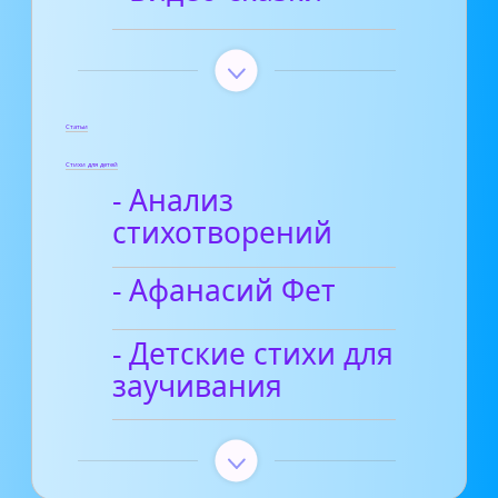
Статьи
Стихи для детей
- Анализ
стихотворений
- Афанасий Фет
- Детские стихи для
заучивания