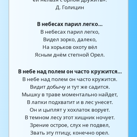
Д. Голицин
В небесах парил легко…
В небесах парил легко,
Видел зорко, далеко,
На хорьков охоту вёл
Ясным днём степной Орел.
В небе над полем он часто кружится…
В небе над полем он часто кружится.
Видит добычу и тут же садится.
Мышку в траве моментально найдет,
В лапки подхватит и в лес унесет.
Он и цыплят у хохлаток ворует.
В темном лесу этот хищник ночует.
Зрение острое, слух не подвел,
Звать эту птицу, конечно орел.