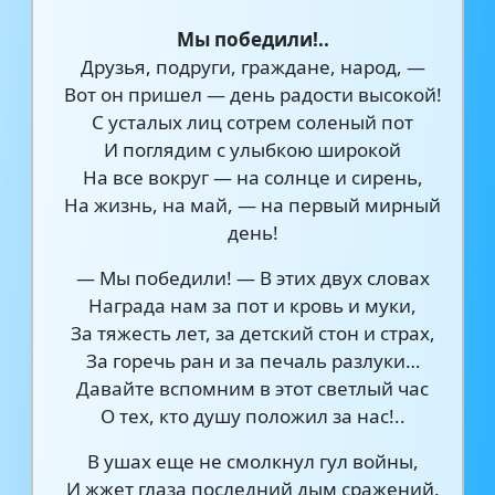
Мы победили!..
Друзья, подруги, граждане, народ, —
Вот он пришел — день радости высокой!
С усталых лиц сотрем соленый пот
И поглядим с улыбкою широкой
На все вокруг — на солнце и сирень,
На жизнь, на май, — на первый мирный
день!
— Мы победили! — В этих двух словах
Награда нам за пот и кровь и муки,
За тяжесть лет, за детский стон и страх,
За горечь ран и за печаль разлуки…
Давайте вспомним в этот светлый час
О тех, кто душу положил за нас!..
В ушах еще не смолкнул гул войны,
И жжет глаза последний дым сражений.