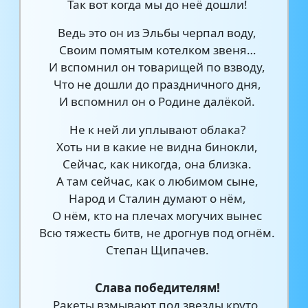
Так вот когда мы до неё дошли!
Ведь это он из Эльбы черпал воду,
Своим помятым котелком звеня…
И вспомнил он товарищей по взводу,
Что не дошли до праздничного дня,
И вспомнил он о Родине далёкой.
Не к ней ли уплывают облака?
Хоть ни в какие не видна бинокли,
Сейчас, как никогда, она близка.
А там сейчас, как о любимом сыне,
Народ и Сталин думают о нём,
О нём, кто на плечах могучих вынес
Всю тяжесть битв, не дрогнув под огнём.
Степан Щипачев.
Слава победителям!
Ракеты взмывают под звезды круто,