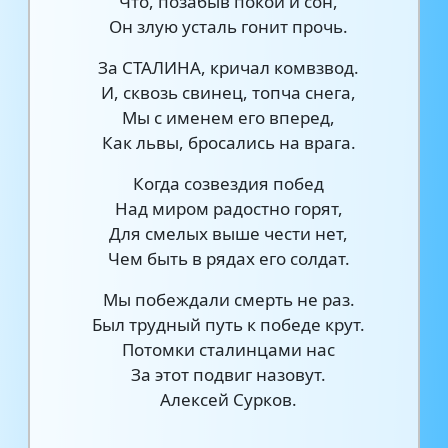
Что, позабыв покой и сон,
Он злую усталь гонит прочь.
За СТАЛИНА, кричал комвзвод.
И, сквозь свинец, топча снега,
Мы с именем его вперед,
Как львы, бросались на врага.
Когда созвездия побед
Над миром радостно горят,
Для смелых выше чести нет,
Чем быть в рядах его солдат.
Мы побеждали смерть не раз.
Был трудный путь к победе крут.
Потомки сталинцами нас
За этот подвиг назовут.
Алексей Сурков.