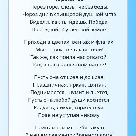
Через горе, слезы, через беды,
Через дни в свинцовой душной мгле
Видели, как ты идешь, Победа,
По родной обугленной земле.
Приходи в цветах, венках и флагах.
Мы — твои, великая, твои!
Так же, как поила нас отвагой,
Радостью священной напои!
Пусть она от края и до края,
Праздничная, яркая, святая,
Поднимается, шумит и льется,
Пусть она любой души коснется,
Радуясь, ликуя, торжествуя,
Прав не уступая никому.
Принимаем мы тебя такую
В нашем свеже-прибранном дому!