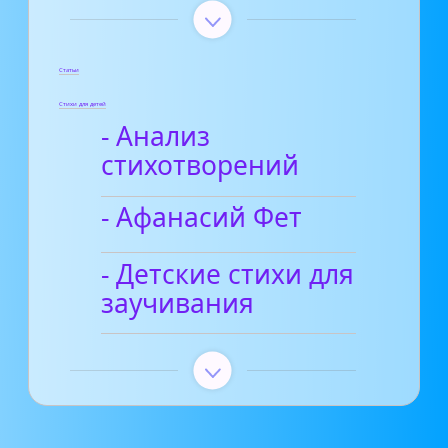
Статьи
Стихи для детей
- Анализ
стихотворений
- Афанасий Фет
- Детские стихи для
заучивания