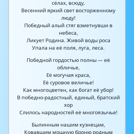
сёлах, всюду,
Весенний яркий свет восторженному
люду!
Победный алый стяг взметнувши в
небеса,
Ликует Родина. Живой воды роса
Упала на её поля, луга, леса.
Победной гордостью полны — её
обличье,
Её могучая краса,
Её суровое величье!
Как многоцветен, как богат её убор!
В победно-радостный, единый, братский
хор
Слилось народностей её многоязычье!
Былинным нашим кузнецам,
Ковавшим мощную броню родным