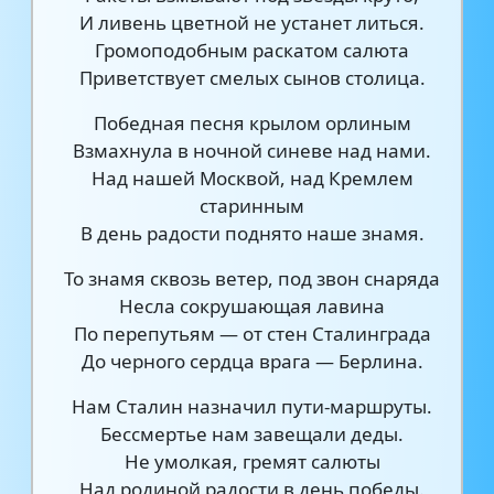
И ливень цветной не устанет литься.
Громоподобным раскатом салюта
Приветствует смелых сынов столица.
Победная песня крылом орлиным
Взмахнула в ночной синеве над нами.
Над нашей Москвой, над Кремлем
старинным
В день радости поднято наше знамя.
То знамя сквозь ветер, под звон снаряда
Несла сокрушающая лавина
По перепутьям — от стен Сталинграда
До черного сердца врага — Берлина.
Нам Сталин назначил пути-маршруты.
Бессмертье нам завещали деды.
Не умолкая, гремят салюты
Над родиной радости в день победы.