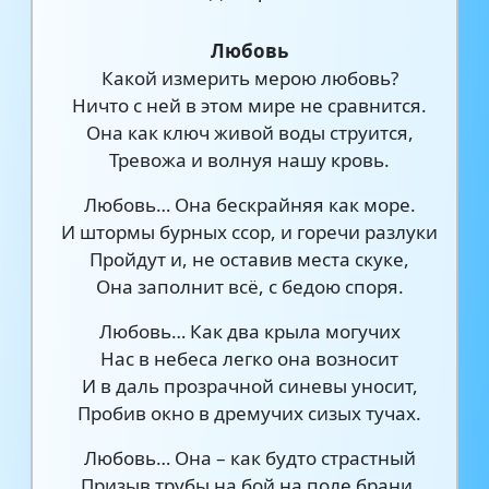
Любовь
Какой измерить мерою любовь?
Ничто с ней в этом мире не сравнится.
Она как ключ живой воды струится,
Тревожа и волнуя нашу кровь.
Любовь… Она бескрайняя как море.
И штормы бурных ссор, и горечи разлуки
Пройдут и, не оставив места скуке,
Она заполнит всё, с бедою споря.
Любовь… Как два крыла могучих
Нас в небеса легко она возносит
И в даль прозрачной синевы уносит,
Пробив окно в дремучих сизых тучах.
Любовь… Она – как будто страстный
Призыв трубы на бой на поле брани.