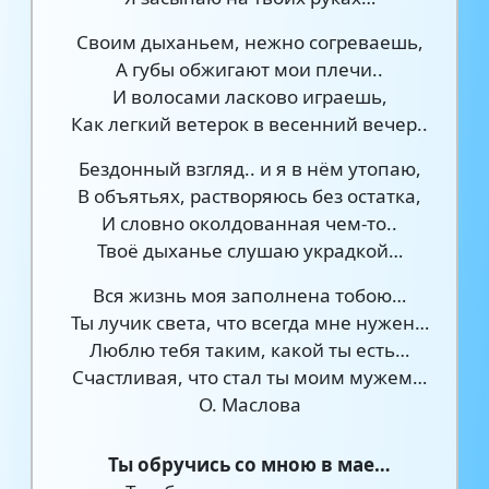
Своим дыханьем, нежно согреваешь,
А губы обжигают мои плечи..
И волосами ласково играешь,
Как легкий ветерок в весенний вечер..
Бездонный взгляд.. и я в нём утопаю,
В объятьях, растворяюсь без остатка,
И словно околдованная чем-то..
Твоё дыханье слушаю украдкой…
Вся жизнь моя заполнена тобою…
Ты лучик света, что всегда мне нужен…
Люблю тебя таким, какой ты есть…
Счастливая, что стал ты моим мужем…
О. Маслова
Ты обручись со мною в мае…