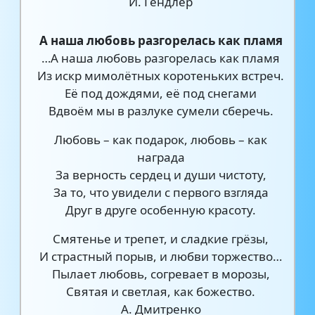
И. Гендлер
А наша любовь разгорелась как пламя
…А наша любовь разгорелась как пламя
Из искр мимолётных коротеньких встреч.
Её под дождями, её под снегами
Вдвоём мы в разлуке сумели сберечь.
Любовь – как подарок, любовь – как
награда
За верность сердец и души чистоту,
За то, что увидели с первого взгляда
Друг в друге особенную красоту.
Смятенье и трепет, и сладкие грёзы,
И страстный порыв, и любви торжество…
Пылает любовь, согревает в морозы,
Святая и светлая, как божество.
А. Дмитренко