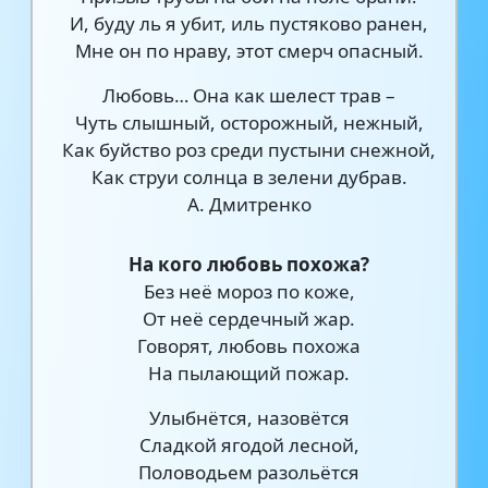
И, буду ль я убит, иль пустяково ранен,
Мне он по нраву, этот смерч опасный.
Любовь… Она как шелест трав –
Чуть слышный, осторожный, нежный,
Как буйство роз среди пустыни снежной,
Как струи солнца в зелени дубрав.
А. Дмитренко
На кого любовь похожа?
Без неё мороз по коже,
От неё сердечный жар.
Говорят, любовь похожа
На пылающий пожар.
Улыбнётся, назовётся
Сладкой ягодой лесной,
Половодьем разольётся