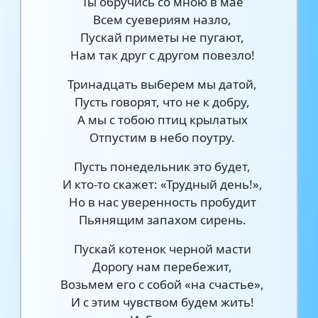
Ты обручись со мною в мае
Всем суевериям назло,
Пускай приметы не пугают,
Нам так друг с другом повезло!
Тринадцать выберем мы датой,
Пусть говорят, что не к добру,
А мы с тобою птиц крылатых
Отпустим в небо поутру.
Пусть понедельник это будет,
И кто-то скажет: «Трудный день!»,
Но в нас уверенность пробудит
Пьянящим запахом сирень.
Пускай котенок черной масти
Дорогу нам перебежит,
Возьмем его с собой «на счастье»,
И с этим чувством будем жить!