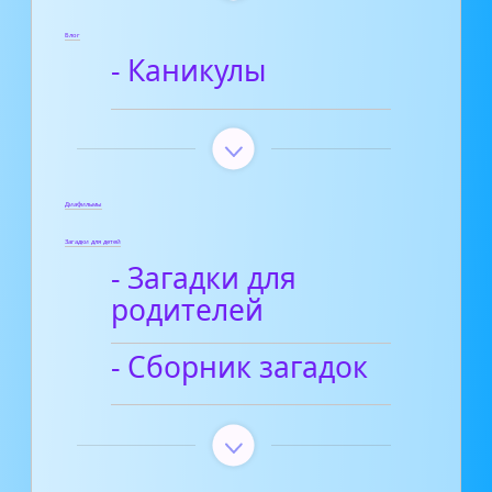
Блог
- Каникулы
Диафильмы
Загадки для детей
- Загадки для
родителей
- Сборник загадок