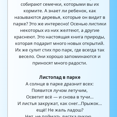
собирают семечки, которыми вы их
кормите. А знает ли ребенок, как
называются деревья, которые он видит в
парке? Это же интересно! Осенью листики
некоторых из них желтеют, а другие
краснеют. Это настоящая книга природы,
которая подарит много новых открытий.
Их же сулит стих про парк, где всегда так
весело. Они хорошо запоминаются и
приносят много радости.
Листопад в парке
А солнце в парке дразнит всех:
Появится лучом летучим,
Осветит всё — и снова в тучи…
И листья закружат, как снег…Прыжок…
ещё! Не жаль ладош?
Нет, не поймать листка рукою…