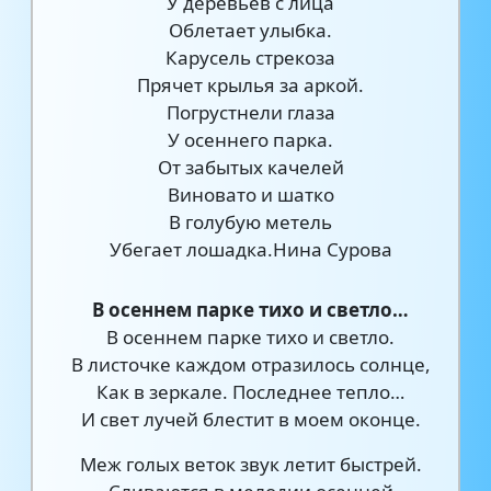
У деревьев с лица
Облетает улыбка.
Карусель стрекоза
Прячет крылья за аркой.
Погрустнели глаза
У осеннего парка.
От забытых качелей
Виновато и шатко
В голубую метель
Убегает лошадка.Нина Сурова
В осеннем парке тихо и светло…
В осеннем парке тихо и светло.
В листочке каждом отразилось солнце,
Как в зеркале. Последнее тепло…
И свет лучей блестит в моем оконце.
Меж голых веток звук летит быстрей.