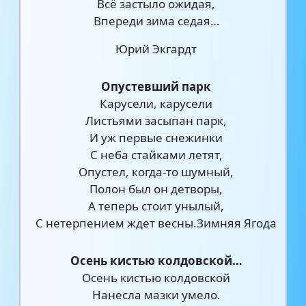
Всё застыло ожидая,
Впереди зима седая…
Юрий Экгардт
Опустевший парк
Карусели, карусели
Листьями засыпан парк,
И уж первые снежинки
С неба стайками летят,
Опустел, когда-то шумный,
Полон был он детворы,
А теперь стоит унылый,
С нетерпением ждет весны.Зимняя Ягода
Осень кистью колдовской…
Осень кистью колдовской
Нанесла мазки умело.