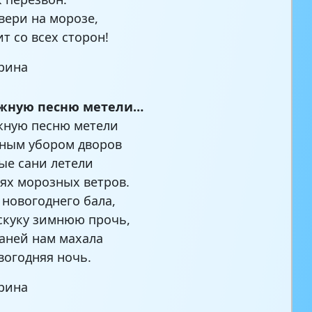
вери на морозе,
т со всех сторон!
рина
жную песню метели…
жную песню метели
ным убором дворов
е сани летели
ях морозных ветров.
 новогоднего бала,
скуку зимнюю прочь,
саней нам махала
вогодняя ночь.
рина