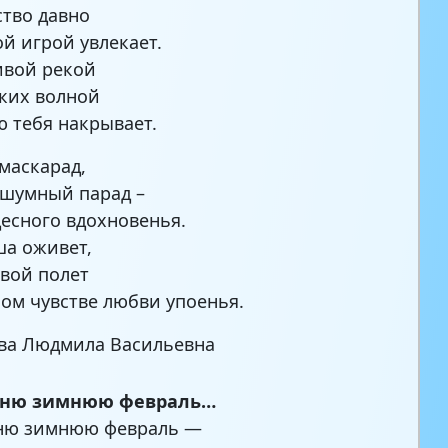
тво давно
й игрой увлекает.
ивой рекой
ких волной
ю тебя накрывает.
-маскарад,
шумный парад –
десного вдохновенья.
ша оживет,
вой полет
ном чувстве любви упоенья.
ва Людмила Васильевна
сню зимнюю февраль…
сню зимнюю февраль —