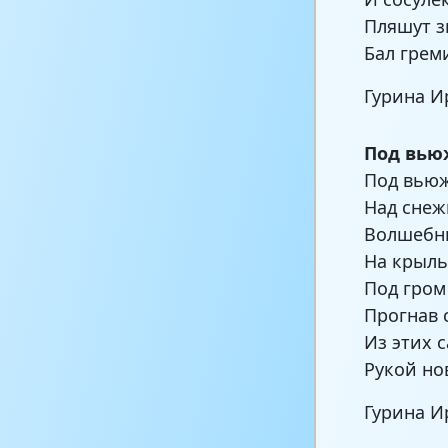
Пляшут з
Бал греми
Гурина И
Под вью
Под вью
Над снеж
Волшебны
На крыль
Под гром
Прогнав 
Из этих 
Рукой но
Гурина И