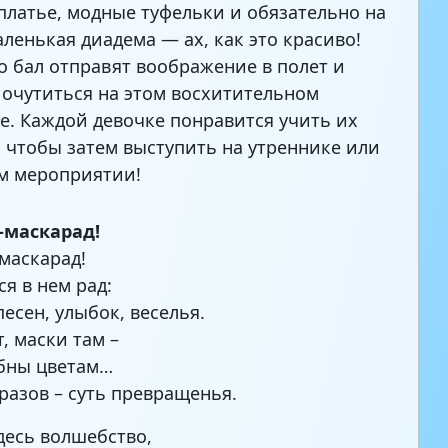
латье, модные туфельки и обязательно на
аленькая диадема — ах, как это красиво!
о бал отправят воображение в полет и
 очутиться на этом восхитительном
е. Каждой девочке понравится учить их
, чтобы затем выступить на утреннике или
м мероприятии!
-маскарад!
-маскарад!
ся в нем рад:
песен, улыбок, веселья.
, маски там –
бны цветам…
разов – суть превращенья.
десь волшебство,