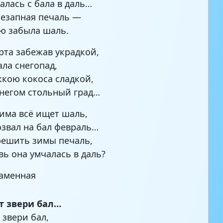
алась с бала в даль…
незапная печаль —
ю забыла шаль.
рта забежав украдкой,
ала снегопад,
жкою кокоса сладкой,
негом стольный град…
зима всё ищет шаль,
озвал на бал февраль…
решить зимы печаль,
вь она умчалась в даль?
аменная
т звери бал…
 звери бал,