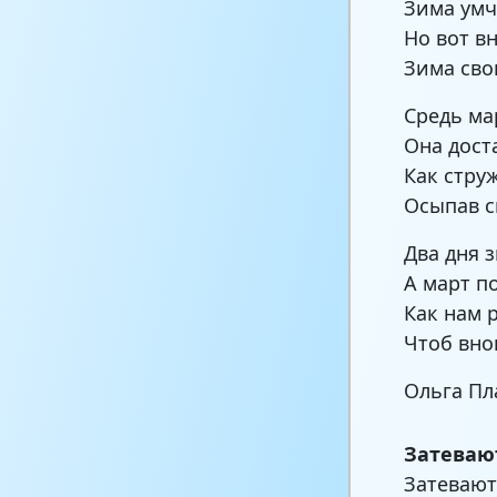
Зима умч
Но вот в
Зима сво
Средь ма
Она дост
Как стру
Осыпав с
Два дня 
А март п
Как нам 
Чтоб вно
Ольга Пл
Затеваю
Затевают