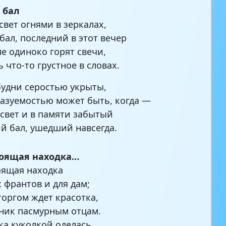
 бал
свет огнями в зеркалах,
бал, последний в этот вечер
ле одиноко горят свечи,
 что-то грустное в словах.
будни серостью укрыты,
азуемостью может быть, когда —
свет и в памяти забытый
й бал, ушедший навсегда.
тоящая находка…
оящая находка
 франтов и для дам;
сторгом ждет красотка,
ник пасмурным отцам.
ка куколкой оделась,