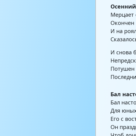
Осенний
Мерцает 
Окончен 
И на роя
Сказалось
И снова 
Непредск
Потушен 
Последни
Бал нас
Бал наст
Для юных
Его с во
Он празд
Чтоб доч