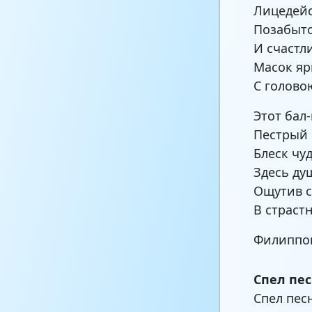
Лицедейс
Позабыто
И счастл
Масок яр
С голово
Этот бал
Пестрый 
Блеск чу
Здесь ду
Ощутив с
В страст
Филиппо
Спел пе
Спел пе