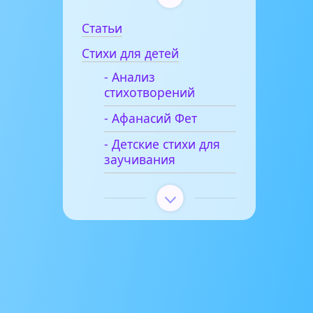
Статьи
Стихи для детей
- Анализ
стихотворений
- Афанасий Фет
- Детские стихи для
заучивания