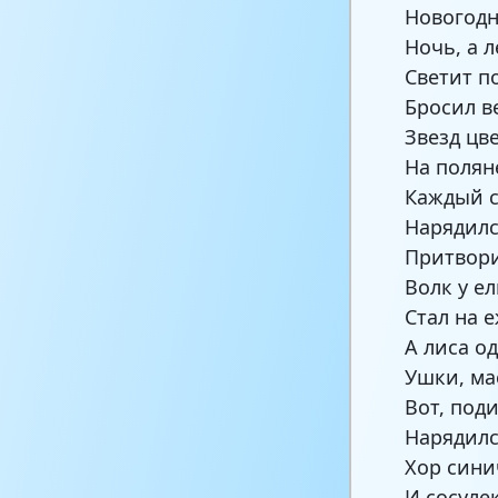
Новогодн
Ночь, а л
Светит п
Бросил в
Звезд цв
На полян
Каждый с
Нарядилс
Притвори
Волк у ел
Стал на 
А лиса о
Ушки, ма
Вот, поди
Нарядилс
Хор сини
И сосуле