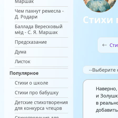
Маршак
Чем пахнут ремесла -
Стихи 
Д. Родари
Баллада Вересковый
мёд - С. Я. Маршак
Предсказание
Сти
Дума
Листок
--Выберите 
Популярное
Стихи о школе
Наверно,
Стихи про бабушку
и Золушк
Детские стихотворения
в реальн
для конкурса чтецов
добавить
Стихотворения для