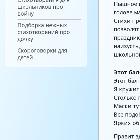
Пышное п
школьников про
голове м
войну
Стихи пр
Подборка нежных
позволят
стихотворений про
праздник
дочку
наизусть
Скороговорки для
школьно
детей
Этот бал
Этот бал
Я кружит
Столько 
Маски тут
Все подо
Ярких об
Правит з