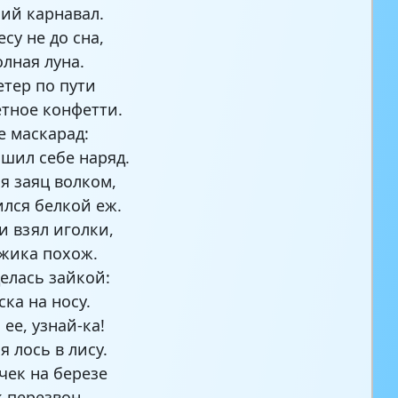
ий карнавал.
есу не до сна,
олная луна.
етер по пути
етное конфетти.
е маскарад:
шил себе наряд.
я заяц волком,
лся белкой еж.
и взял иголки,
ежика похож.
делась зайкой:
ска на носу.
 ее, узнай-ка!
я лось в лису.
чек на березе
к перезвон.