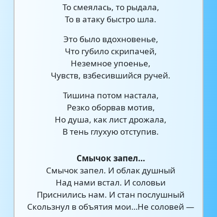
То смеялась, то рыдала,
То в атаку быстро шла.
Это было вдохновенье,
Что губило скрипачей,
Неземное упоенье,
Чувств, взбесившийся ручей.
Тишина потом настала,
Резко оборвав мотив,
Но душа, как лист дрожала,
В тень глухую отступив.
Смычок запел…
Смычок запел. И облак душный
Над нами встал. И соловьи
Приснились нам. И стан послушный
Скользнул в объятия мои…Не соловей —