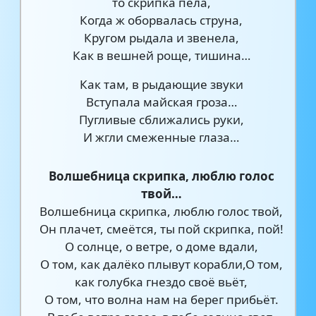
то скрипка пела,
Когда ж оборвалась струна,
Кругом рыдала и звенела,
Как в вешней роще, тишина…
Как там, в рыдающие звуки
Вступала майская гроза…
Пугливые сближались руки,
И жгли смеженные глаза…
Волшебница скрипка, люблю голос
твой…
Волшебница скрипка, люблю голос твой,
Он плачет, смеётся, ты пой скрипка, пой!
О солнце, о ветре, о доме вдали,
О том, как далёко плывут корабли,О том,
как голубка гнездо своё вьёт,
О том, что волна нам на берег прибьёт.