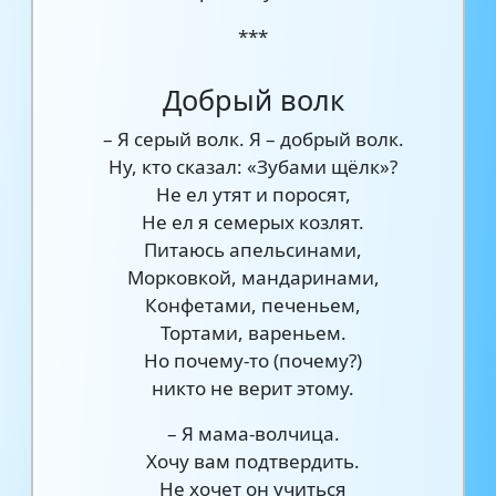
***
Добрый волк
– Я серый волк. Я – добрый волк.
Ну, кто сказал: «Зубами щёлк»?
Не ел утят и поросят,
Не ел я семерых козлят.
Питаюсь апельсинами,
Морковкой, мандаринами,
Конфетами, печеньем,
Тортами, вареньем.
Но почему-то (почему?)
никто не верит этому.
– Я мама-волчица.
Хочу вам подтвердить.
Не хочет он учиться