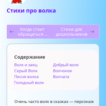
Стихи про волка
Когда стоит
Стихи для
обращаться к
дошкольников
детскому
нейропсихолог
у:
рекомендации
Содержание
для родителей
Волк и заяц
Добрый волк
Серый Волк
Волчонок
Песня волка
Волчата
Голодный волк
Очень часто волк в сказках — персонаж