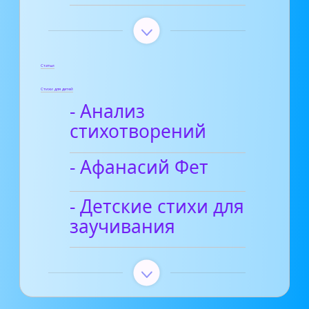
Статьи
Стихи для детей
- Анализ
стихотворений
- Афанасий Фет
- Детские стихи для
заучивания