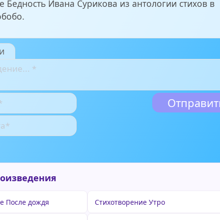
е Бедность Ивана Сурикова из антологии стихов в
обобо.
и
роизведения
е После дождя
Стихотворение Утро