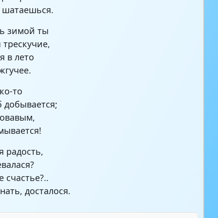
 шатаешься.
ь зимой ты
 трескучие,
 в лето
жгучее.
ко-то
б добывается;
овавым,
мывается!
я радость,
евалася?
е счастье?..
нать, досталося.