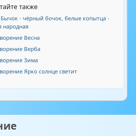
тайте также
 Бычок - чёрный бочок, белые копытца -
я народная
ворение Весна
ворение Верба
творение Зима
ворение Ярко солнце светит
ние