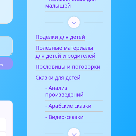
малышей
Поделки для детей
Полезные материалы
для детей и родителей
Пословицы и поговорки
Сказки для детей
- Анализ
произведений
- Арабские сказки
- Видео-сказки