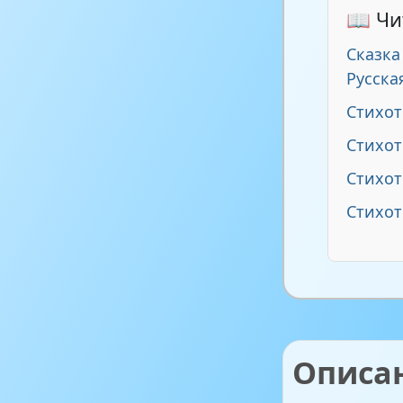
📖 Чи
Сказка
Русска
Стихот
Стихот
Стихо
Стихот
Описа