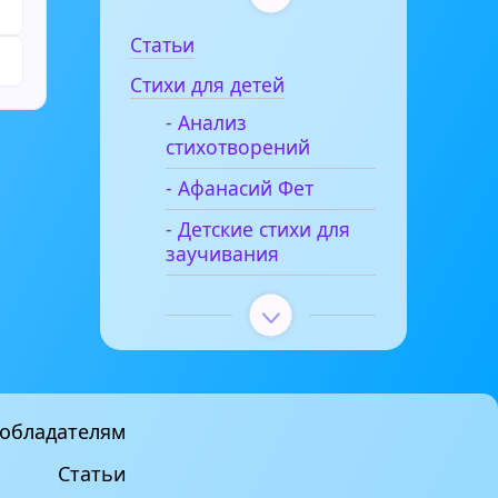
Статьи
Стихи для детей
- Анализ
стихотворений
- Афанасий Фет
- Детские стихи для
заучивания
обладателям
Статьи