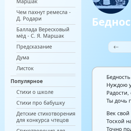
Маршак
Чем пахнут ремесла -
Беднос
Д. Родари
Баллада Вересковый
мёд - С. Я. Маршак
Предсказание
Дума
Листок
Бедность
Популярное
Нуждою у
Стихи о школе
Радости,
Ты дочь 
Стихи про бабушку
Век свой
Детские стихотворения
для конкурса чтецов
Тоской н
Точно по
Стихотворения для