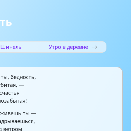
ть
Шинель
Утро в деревне
 ты, бедность,
битая, —
 счастья
позабытая!
 живешь ты —
адрываешься,
д ветром