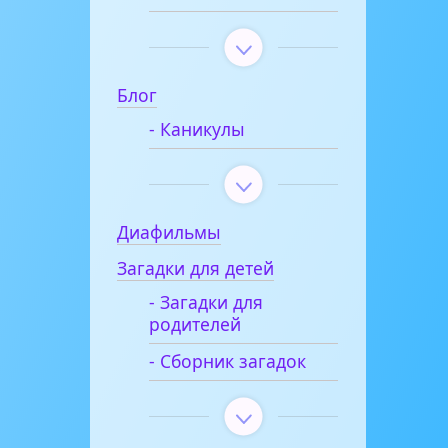
Блог
- Каникулы
Диафильмы
Загадки для детей
- Загадки для
родителей
- Сборник загадок