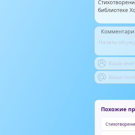
Стихотворени
библиотеке Х
Комментари
Похожие п
Стихотворени