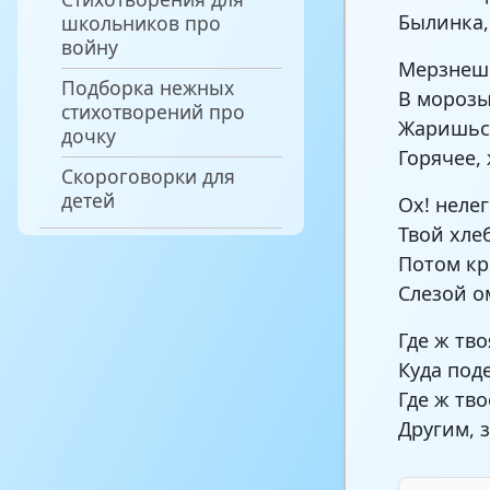
Былинка,
школьников про
войну
Мерзнеш
Подборка нежных
В морозы
стихотворений про
Жаришься
дочку
Горячее, 
Скороговорки для
детей
Ох! нелег
Твой хле
Потом кр
Слезой о
Где ж тво
Куда под
Где ж тво
Другим, з