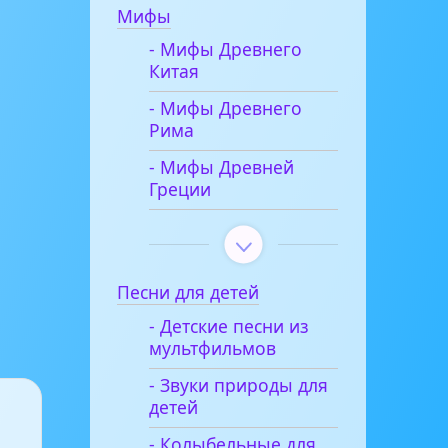
Мифы
- Мифы Древнего
Китая
- Мифы Древнего
Рима
- Мифы Древней
Греции
Песни для детей
- Детские песни из
мультфильмов
- Звуки природы для
детей
- Колыбельные для