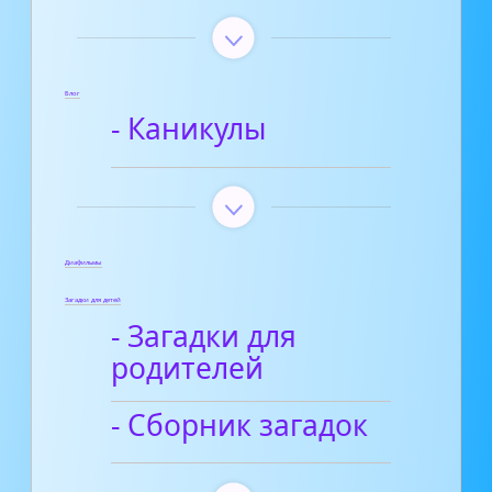
Блог
- Каникулы
Диафильмы
Загадки для детей
- Загадки для
родителей
- Сборник загадок