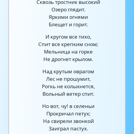
Сквозь тростник высокий
Озеро глядит.
Яркими огнями
Блещет и горит.
И кругом все тихо,
Спит все крепким сном;
Мельница на горке
Не дрогнет крылом.
Над крутым оврагом
Лес не прошумит,
Рогкь не колыхнется,
Вольный ветер спит.
Но вот, чу! в селеньи
Прокричал петух;
На свирели звонкой
Заиграл пастух.