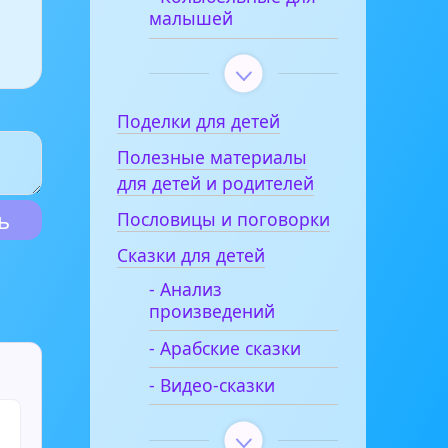
малышей
Поделки для детей
Полезные материалы
для детей и родителей
Пословицы и поговорки
Сказки для детей
- Анализ
произведений
- Арабские сказки
- Видео-сказки