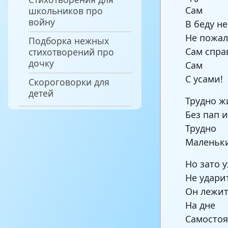
Сам
школьников про
войну
В беду н
Не пожал
Подборка нежных
Сам спра
стихотворений про
дочку
Сам
С усами!
Скороговорки для
детей
Трудно ж
Без пап и
Трудно
Маленьк
Но зато 
Не удари
Он лежит
На дне
Самостоя