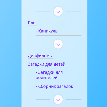
Блог
- Каникулы
Диафильмы
Загадки для детей
- Загадки для
родителей
- Сборник загадок