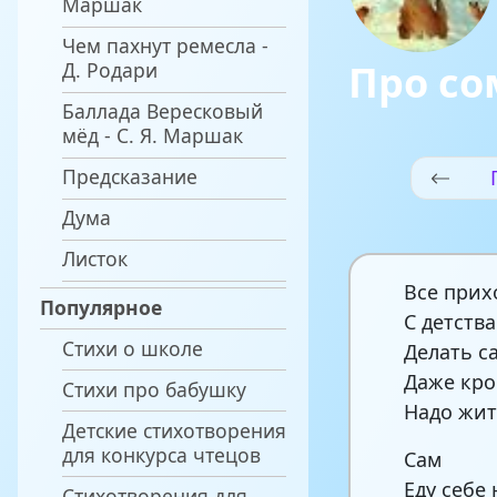
Маршак
Чем пахнут ремесла -
Про со
Д. Родари
Баллада Вересковый
мёд - С. Я. Маршак
Предсказание
Дума
Листок
Все прих
Популярное
С детства
Стихи о школе
Делать с
Даже кр
Стихи про бабушку
Надо жит
Детские стихотворения
для конкурса чтецов
Сам
Еду себе 
Стихотворения для