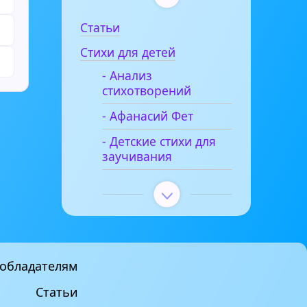
Статьи
Стихи для детей
- Анализ
стихотворений
- Афанасий Фет
- Детские стихи для
заучивания
обладателям
Статьи