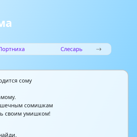
ма
Портниха
Слесарь
одится сому
амому.
ошечным сомишкам
ь своим умишком!
найди.