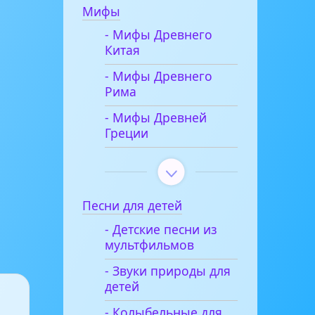
Мифы
- Мифы Древнего
Китая
- Мифы Древнего
Рима
- Мифы Древней
Греции
Песни для детей
- Детские песни из
мультфильмов
- Звуки природы для
детей
- Колыбельные для