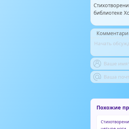
Стихотворени
библиотеке Х
Комментари
Похожие п
Стихотворени
четыре ноги