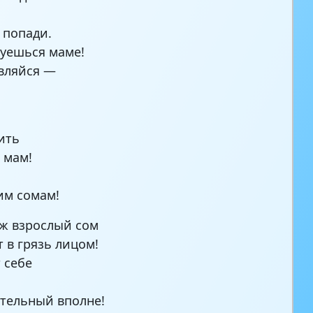
е попади.
уешься маме!
вляйся —
ить
 мам!
им сомам!
уж взрослый сом
т в грязь лицом!
 себе
тельный вполне!