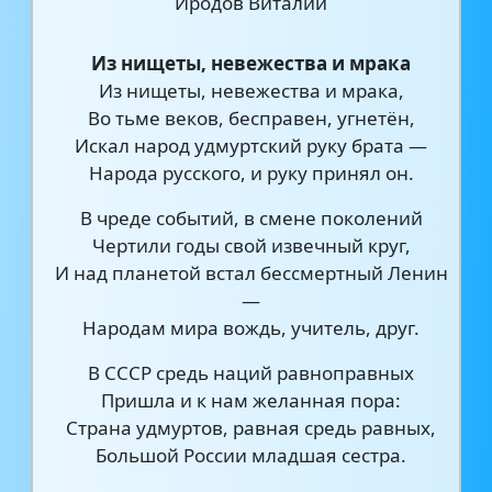
Иродов Виталий
Из нищеты, невежества и мрака
Из нищеты, невежества и мрака,
Во тьме веков, бесправен, угнетён,
Искал народ удмуртский руку брата —
Народа русского, и руку принял он.
В чреде событий, в смене поколений
Чертили годы свой извечный круг,
И над планетой встал бессмертный Ленин
—
Народам мира вождь, учитель, друг.
В СССР средь наций равноправных
Пришла и к нам желанная пора:
Страна удмуртов, равная средь равных,
Большой России младшая сестра.