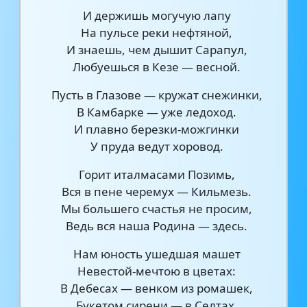
И держишь могучую лапу
На пульсе реки нефтяной,
И знаешь, чем дышит Сарапул,
Любуешься в Кезе — весной.
Пусть в Глазове — кружат снежинки,
В Камбарке — уже ледоход.
И плавно березки-можгинки
У пруда ведут хоровод.
Горит италмасами Позимь,
Вся в пене черемух — Кильмезь.
Мы большего счастья не просим,
Ведь вся наша Родина — здесь.
Нам юность ушедшая машет
Невестой-мечтою в цветах:
В Дебесах — венком из ромашек,
Букетом сирени — в Селтах.