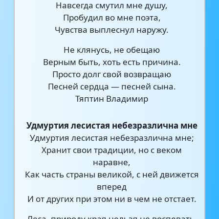
Навсегда смутил мне душу,
Пробудил во мне поэта,
Чувства выплеснул наружу.
Не клянусь, не обещаю
Верным быть, хоть есть причина.
Просто долг свой возвращаю
Песней сердца — песней сына.
Тяптин Владимир
Удмуртия лесистая небезразлична мне
Удмуртия лесистая небезразлична мне;
Хранит свои традиции, но с веком
наравне,
Как часть страны великой, с ней движется
вперед
И от других при этом ни в чем не отстает.
Леса, природу края нельзя не воспевать,