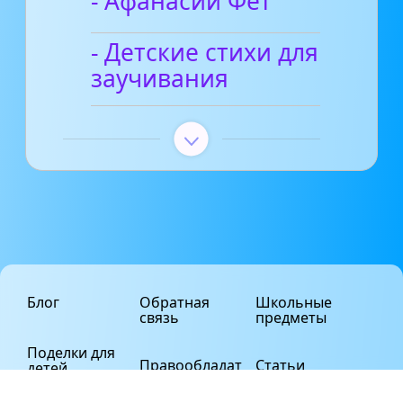
- Афанасий Фет
- Детские стихи для
заучивания
Блог
Обратная
Школьные
связь
предметы
Поделки для
Правообладат
Статьи
детей
елям