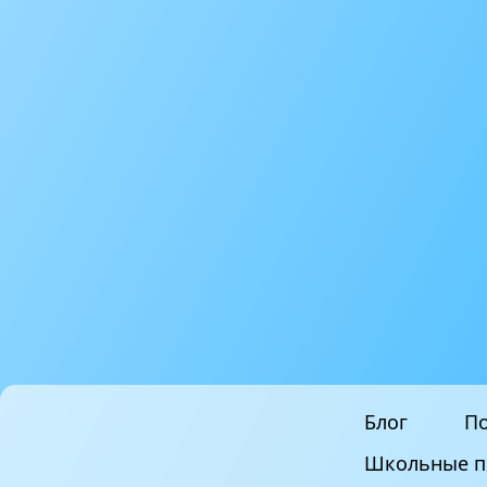
Блог
По
Школьные п