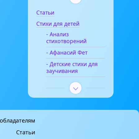
Статьи
Стихи для детей
- Анализ
стихотворений
- Афанасий Фет
- Детские стихи для
заучивания
обладателям
Статьи