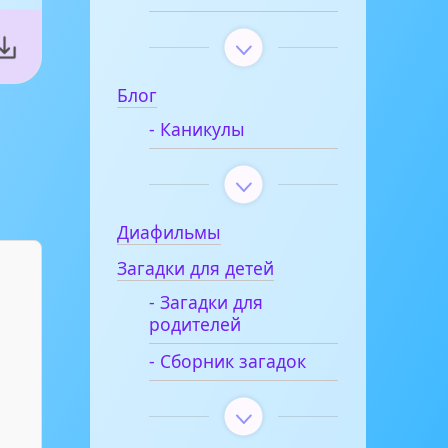
Блог
- Каникулы
Диафильмы
Загадки для детей
- Загадки для
родителей
- Сборник загадок