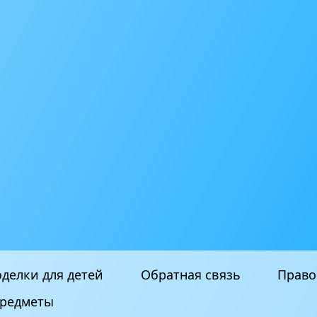
делки для детей
Обратная связь
Право
редметы