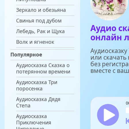
Зеркало и обезьяна
Свинья под дубом
Аудио ск
Лебедь, Рак и Щука
онлайн л
Волк и ягненок
Аудиосказку
Популярное
или скачать
без регистра
Аудиосказка Сказка о
вместе с ва
потерянном времени
Аудиосказка Три
поросенка
Аудиосказка Дядя
0
Степа
Аудиосказка
Приключения
Чиполлино