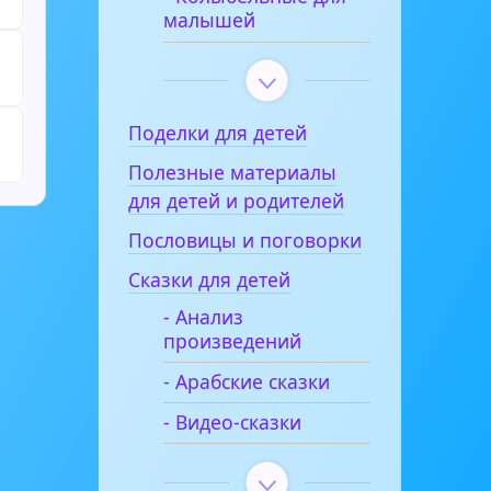
малышей
Поделки для детей
Полезные материалы
для детей и родителей
Пословицы и поговорки
Сказки для детей
- Анализ
произведений
- Арабские сказки
- Видео-сказки