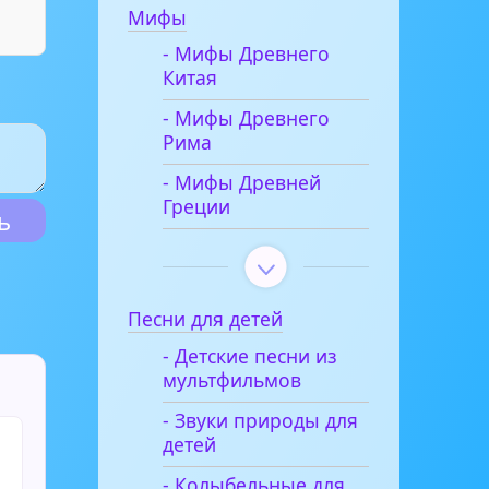
Мифы
- Мифы Древнего
Китая
- Мифы Древнего
Рима
- Мифы Древней
Греции
Песни для детей
- Детские песни из
мультфильмов
- Звуки природы для
детей
- Колыбельные для