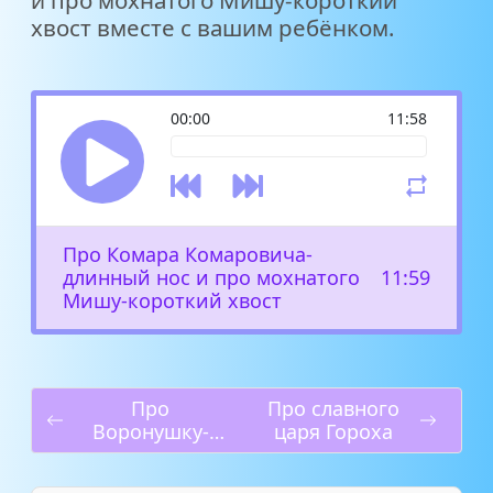
хвост вместе с вашим ребёнком.
00:00
11:58
Про Комара Комаровича-
длинный нос и про мохнатого
11:59
Мишу-короткий хвост
Про
Про славного
Воронушку-
царя Гороха
чёрную
головушку и