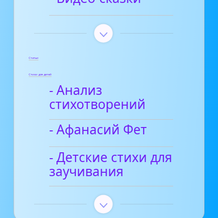
Статьи
Стихи для детей
- Анализ
стихотворений
- Афанасий Фет
- Детские стихи для
заучивания