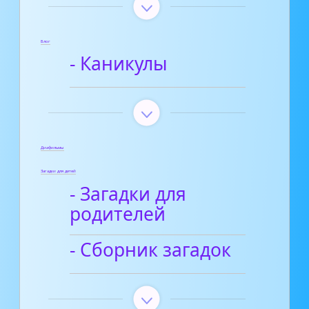
Блог
- Каникулы
Диафильмы
Загадки для детей
- Загадки для
родителей
- Сборник загадок