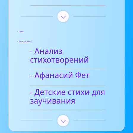
Статьи
Стихи для детей
- Анализ
стихотворений
- Афанасий Фет
- Детские стихи для
заучивания