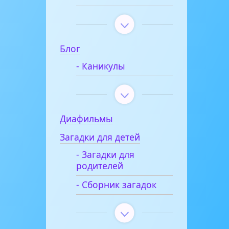
Блог
- Каникулы
Диафильмы
Загадки для детей
- Загадки для
родителей
- Сборник загадок