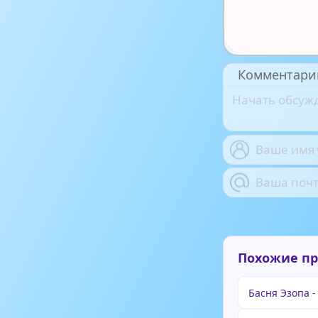
Комментари
Похожие п
Басня Эзопа -