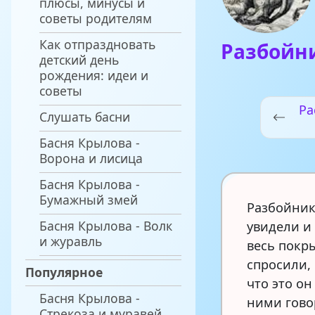
плюсы, минусы и
советы родителям
Как отпраздновать
Разбойни
детский день
рождения: идеи и
советы
Ра
Слушать басни
Басня Крылова -
Ворона и лисица
Басня Крылова -
Бумажный змей
Разбойник
Басня Крылова - Волк
увидели и 
и журавль
весь покр
спросили, 
Популярное
что это он
Басня Крылова -
ними гово
Стрекоза и муравей