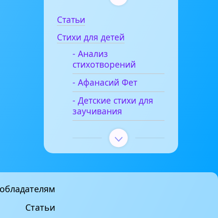
Статьи
Стихи для детей
- Анализ
стихотворений
- Афанасий Фет
- Детские стихи для
заучивания
обладателям
Статьи