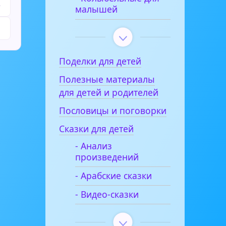
е
малышей
Поделки для детей
Полезные материалы
для детей и родителей
Пословицы и поговорки
Сказки для детей
- Анализ
произведений
- Арабские сказки
- Видео-сказки