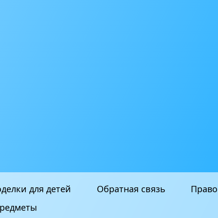
делки для детей
Обратная связь
Право
редметы