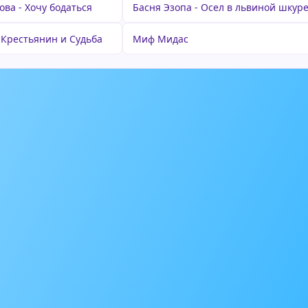
ва - Хочу бодаться
Басня Эзопа - Осел в львиной шкур
 Крестьянин и Судьба
Миф Мидас