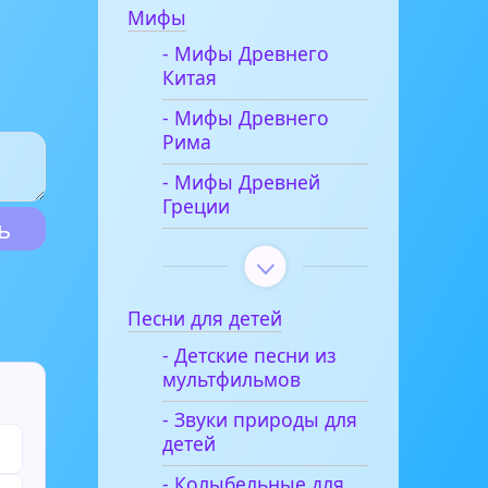
Мифы
- Мифы Древнего
Китая
- Мифы Древнего
Рима
- Мифы Древней
Греции
Песни для детей
- Детские песни из
мультфильмов
- Звуки природы для
детей
- Колыбельные для