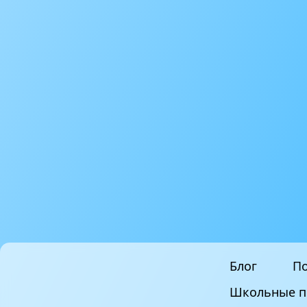
Блог
По
Школьные п