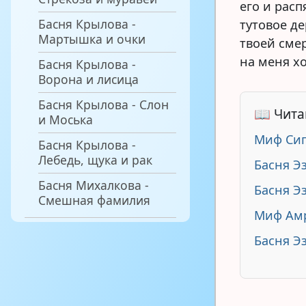
его и расп
Басня Крылова -
тутовое де
Мартышка и очки
твоей сме
на меня хо
Басня Крылова -
Ворона и лисица
Басня Крылова - Слон
📖 Чита
и Моська
Миф Сиг
Басня Крылова -
Лебедь, щука и рак
Басня Э
Басня Михалкова -
Басня Э
Смешная фамилия
Миф Амр
Басня Э