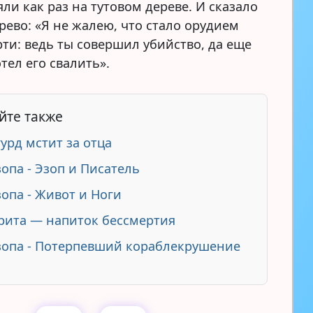
яли как раз на тутовом дереве. И сказало
рево: «Я не жалею, что стало орудием
рти: ведь ты совершил убийство, да еще
тел его свалить».
йте также
урд мстит за отца
зопа - Эзоп и Писатель
зопа - Живот и Ноги
ита — напиток бессмертия
зопа - Потерпевший кораблекрушение