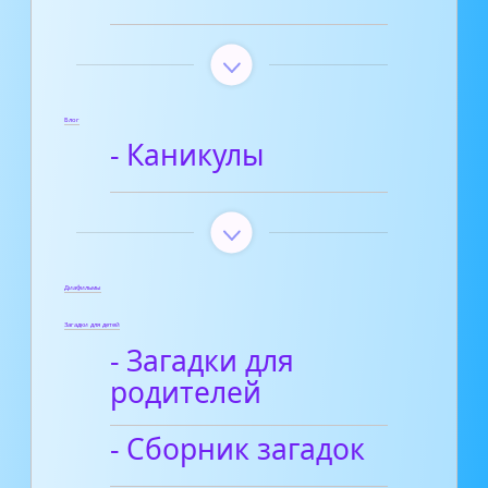
Блог
- Каникулы
Диафильмы
Загадки для детей
- Загадки для
родителей
- Сборник загадок