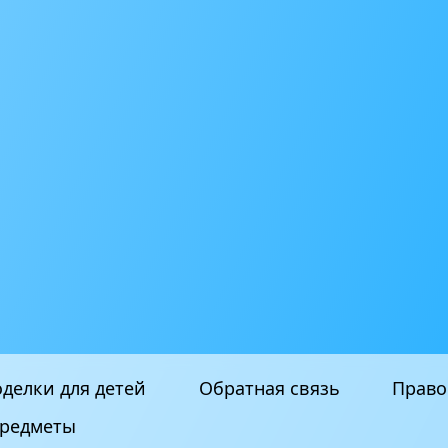
делки для детей
Обратная связь
Право
редметы