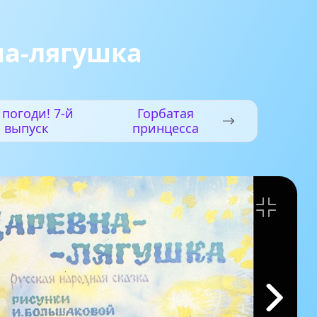
на-лягушка
 погоди! 7-й
Горбатая
выпуск
принцесса