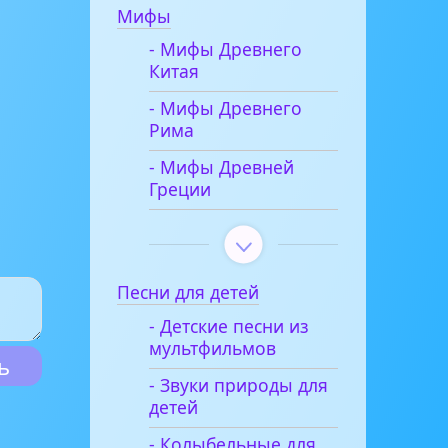
Мифы
- Мифы Древнего
Китая
- Мифы Древнего
Рима
- Мифы Древней
Греции
Песни для детей
- Детские песни из
мультфильмов
- Звуки природы для
детей
- Колыбельные для