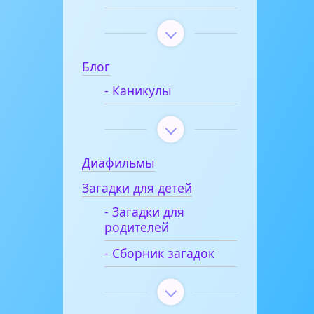
Блог
- Каникулы
Диафильмы
Загадки для детей
- Загадки для
родителей
- Сборник загадок