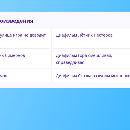
роизведения
улице игра не доводит
Диафильм Лётчик Нестеров
мь Симеонов
Диафильм Гора смешливая,
справедливая
мок
Диафильм Сказка о глупом мышонк