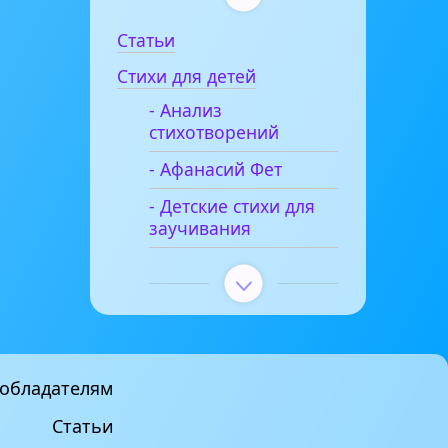
Статьи
Стихи для детей
- Анализ
стихотворений
- Афанасий Фет
- Детские стихи для
заучивания
обладателям
Статьи