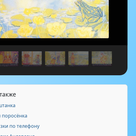
 также
штанка
 поросёнка
зки по телефону