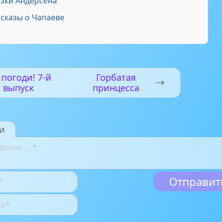
зки Андерсена
сказы о Чапаеве
 погоди! 7-й
Горбатая
выпуск
принцесса
и