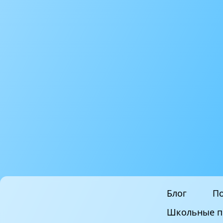
Блог
По
Школьные п