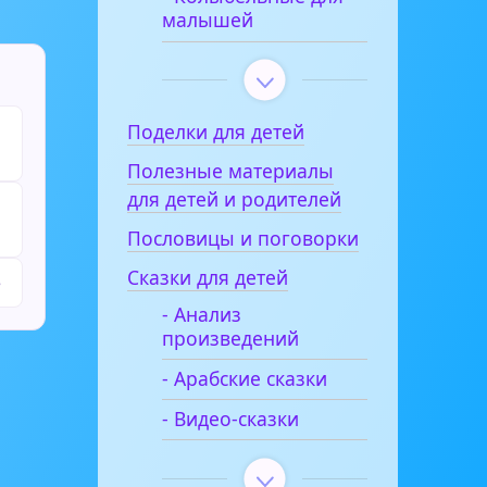
малышей
Поделки для детей
Полезные материалы
для детей и родителей
Пословицы и поговорки
Сказки для детей
е
- Анализ
произведений
- Арабские сказки
- Видео-сказки