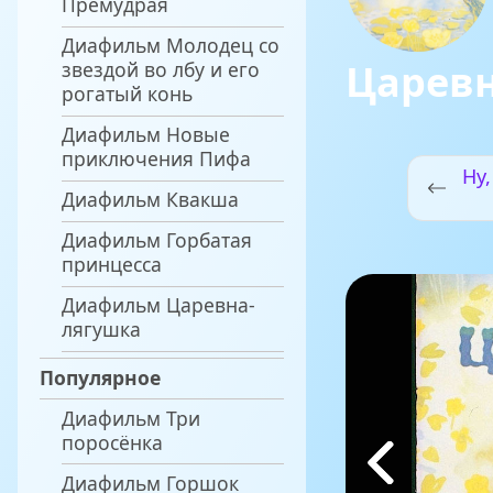
Премудрая
Диафильм Молодец со
Царев
звездой во лбу и его
рогатый конь
Диафильм Новые
приключения Пифа
Ну,
Диафильм Квакша
Диафильм Горбатая
принцесса
Диафильм Царевна-
лягушка
Популярное
Диафильм Три
поросёнка
Диафильм Горшок