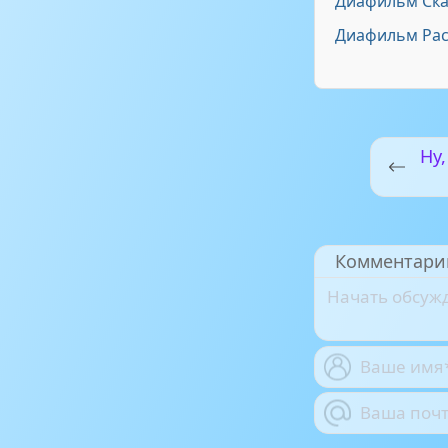
Диафильм Ска
Диафильм Рас
Ну,
Комментари