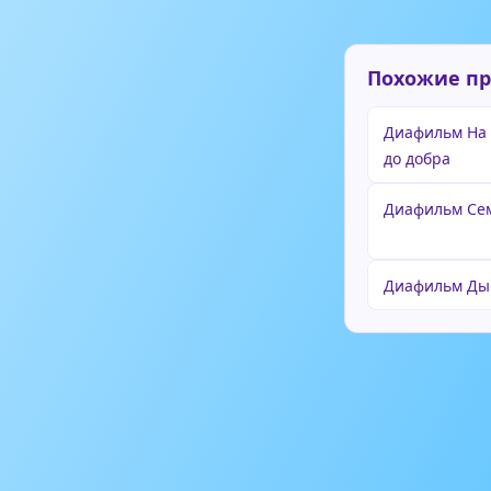
Похожие п
Диафильм На 
до добра
Диафильм Се
Диафильм Ды